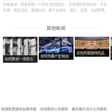
的角度讲，就是争取一个好的“首因效应”。其常用的手段包括：开业
庆典、剪彩活动、落成仪式、新产品发布、演示、试用、派送等等。
其他新闻
如何挖掘独特的品
如何为客户定制活
如何策划一场成功
牌故事？
动方案？
的沉浸式主题展
览？
拓源新思国际会展传媒
活动策划公司案例
展览展示设计公司案例