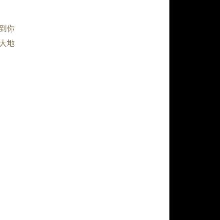
到你
大地