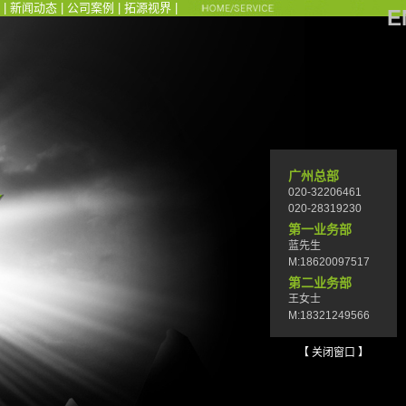
|
新闻动态
|
公司案例
|
拓源视界
|
E
广州总部
020-32206461
020-28319230
第一业务部
蓝先生
M:18620097517
第二业务部
王女士
M:18321249566
【 关闭窗口 】