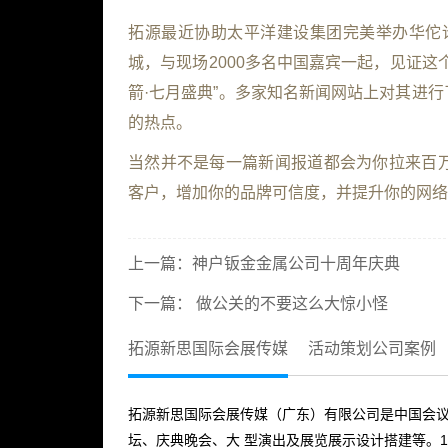
拓源最近协助太平洋建设集团完美举办华佗
城，与现场
2000
多名中国嘉宾一起，见证这
箭·七月盛典”。多家知名新闻网站上对其进
的热点。
当然并不是每一篇新闻报道都会为你拉来百
客户，增加你的品牌可信度，并提升你的
上一篇：
神户钣金金属公司十周年庆典
下一篇：
做公关的不要这么大惊小怪
拓源新思国际会展传媒
活动策划公司案例
拓源新思国际会展传媒（广东）有限公司是中国会议
坛、庆典晚会、大 型演出及展览展示设计搭建等。1