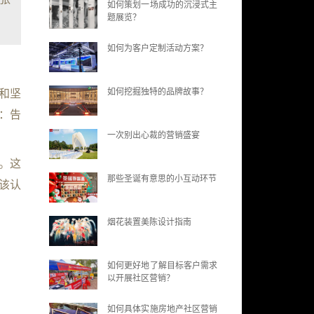
如何策划一场成功的沉浸式主
题展览？
如何为客户定制活动方案？
如何挖掘独特的品牌故事？
和坚
：告
一次别出心裁的营销盛宴
。这
那些圣诞有意思的小互动环节
该认
烟花装置美陈设计指南
如何更好地了解目标客户需求
以开展社区营销？
如何具体实施房地产社区营销