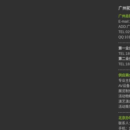
广州
广州总
E-mail
ADD
TEL:02
QQ:10
第一业
TEL:1
第二业
TEL:1
供应商
专业主持
AV设备
展览制作
活动物料
演艺演出
活动策划
北京办
联系人
手机：1