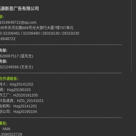
拓源新思广告有限公司
部:
:1016648722@qq.com
:广州市天河北路689号光大银行大厦7楼707单元
0-32206461 / 32206460 / 28319130 / 28319230
16648722
务部:
8620097517 (蓝先生)
务部:
8321249566 (王女士)
合作请联系：
人：Hzg20141202
商：Hzg20190103
工厂：HZG20181205
及道具：HZG_20141021
机构：Hzg20141201
公司：Hzg20190104
事处:
：ANN
3580322729