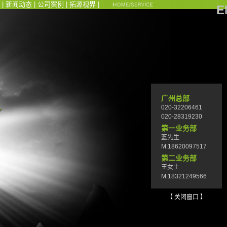
|
新闻动态
|
公司案例
|
拓源视界
|
E
广州总部
020-32206461
020-28319230
第一业务部
蓝先生
M:18620097517
第二业务部
王女士
M:18321249566
【 关闭窗口 】