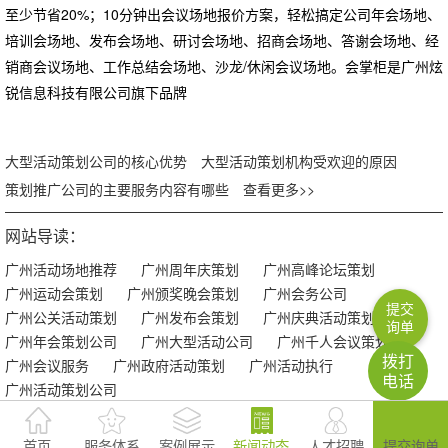
至少节省20%；10分钟出会议场地报价方案，轻松搞定公司年会场地、
培训会场地、发布会场地、研讨会场地、招商会场地、答谢会场地、经
销商会议场地、工作总结会场地、沙龙/休闲会议场地。会掌柜是广州炫
锐信息科技有限公司旗下品牌
大型活动策划公司的核心优势
大型活动策划机构受欢迎的原因
策划推广公司的主要服务内容有哪些
查看更多>>
网站导读：
广州活动场地推荐
广州周年庆策划
广州高峰论坛策划
广州运动会策划
广州颁奖晚会策划
广州会务公司
提交
广州公关活动策划
广州发布会策划
广州庆典活动策划
询单
广州年会策划公司
广州大型活动公司
广州千人会议策划
拨打
广州会议服务
广州政府活动策划
广州活动执行
电话
广州活动策划公司
首页
服务体系
案例展示
新闻动态
人才招聘
提交询单