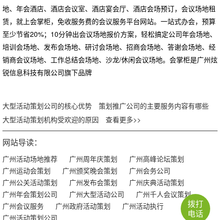
地、年会酒店、酒店会议室、酒店宴会厅、酒店会场预订，会议场地租
赁，就上会掌柜，免收服务费的会议服务平台网站。一站式办会，预算
至少节省20%；10分钟出会议场地报价方案，轻松搞定公司年会场地、
培训会场地、发布会场地、研讨会场地、招商会场地、答谢会场地、经
销商会议场地、工作总结会场地、沙龙/休闲会议场地。会掌柜是广州炫
锐信息科技有限公司旗下品牌
大型活动策划公司的核心优势
策划推广公司的主要服务内容有哪些
大型活动策划机构受欢迎的原因
查看更多>>
网站导读：
广州活动场地推荐
广州周年庆策划
广州高峰论坛策划
广州运动会策划
广州颁奖晚会策划
广州会务公司
广州公关活动策划
广州发布会策划
广州庆典活动策划
广州年会策划公司
广州大型活动公司
广州千人会议策划
拨打
广州会议服务
广州政府活动策划
广州活动执行
电话
广州活动策划公司