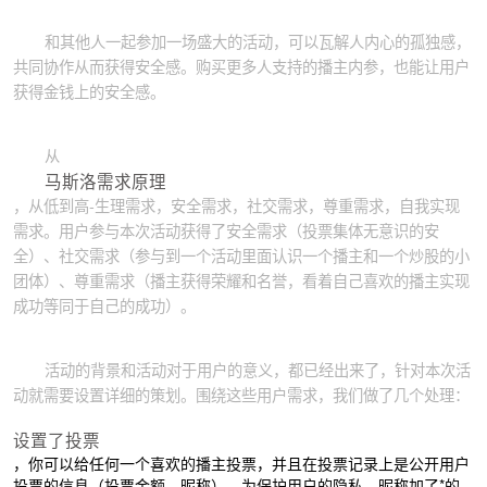
和其他人一起参加一场盛大的活动，可以瓦解人内心的孤独感，
共同协作从而获得安全感。购买更多人支持的播主内参，也能让用户
获得金钱上的安全感。
从
马斯洛需求原理
，从低到高-生理需求，安全需求，社交需求，尊重需求，自我实现
需求。用户参与本次活动获得了安全需求（投票集体无意识的安
全）、社交需求（参与到一个活动里面认识一个播主和一个炒股的小
团体）、尊重需求（播主获得荣耀和名誉，看着自己喜欢的播主实现
成功等同于自己的成功）。
活动的背景和活动对于用户的意义，都已经出来了，针对本次活
动就需要设置详细的策划。围绕这些用户需求，我们做了几个处理：
设置了投票
，你可以给任何一个喜欢的播主投票，并且在投票记录上是公开用户
投票的信息（投票金额、昵称），为保护用户的隐私，昵称加了*的