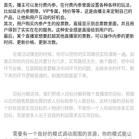
首先，播主可以发付费内参，在付费内参里面设置各种各样的玩法，
比如延长内参期限，VIP专属，特价等等，这是由播主来定制自己的
产品，让他和用户互动的好机会。
其次，用户购买内参产生的投票数，直接显示到总票数里面，并且用
户得到了实实在在的服务。这种安全感是直接给到用户的。
最后，某个直播室想要赶超其他直播室的票数，可以操作内参的更新
时间、更新价格、更新次数。
在做活动策划的时候，你可以把你的实现路径实际演练一遍。如
果达到你的目标总共要分为几步，实现路径太长，换个路径，把中间
环节去掉。互联网就是要解决中间环节的问题，去掉多余的环节，剩
下来的环节逻辑是通的，刺激的就能留下来。
目标分解这块，我们把收入目标分解到每个直播室的目标，根据
以往的销售数据估算的收入目标和参与人数目标，这样分解的目标有
个好处就是实现目标的人物进行转移，不是你一个人吭哧吭哧来实现
目标，而是很多人出于自我的利益需求去实现目标。
需要有一个良好的模式调动周围的资源，你的模式能让