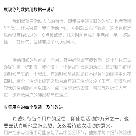
展现你的数据用数据来说话
我们渴望着激动人心的事情，即使最平淡无聊的时候，也希望哪
里异动，让人兴奋。我们活动上线一小时就公布了数据，这个数据是
以前没有经历过的，G点被点燃，几天时间目标几乎完成一半。战鼓
擂，一鼓作气，最终完成了150%目标。
活动持续的时间是一个月，其中必然会有疲软期，这个时候怎么
办呢？进一步刺激，我们做了一个猜冠军票数的活动，这是我们群聊
的时候产生的一个想法，有的时候创意就是在不经意间的碰撞中火花
四射。这个子活动上线完之后为原有的主活动又添了生气。在做时间
较长的活动期间可以加入一点子活动配合去做，增加气氛稳住人气，
进一步刺激用户的神经参与过活动。
收集用户的每个反馈，及时改进
真诚对待每个用户的反馈，即使是活动的万分之一，也
要去认真听他是怎么想，怎么看待这次活动的意义。
用户在参与过程中可能参与了其中部分环节，他如果每个细节体验很