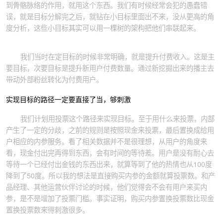
到骨骼脉络的作用，就用这个东西。我们有时候经常会犯的愚蠢错
误，就是目标分解完之后，就钻在小目标里面出不来，没从更高的角
度分析，这些小目标其实可以用一棵树的架构把他们串联起来。
我们当时在定目标的时候非常明确，就是提升付费收入。这是主
要目标，次要目标是提升新用户付费数量。通过新挖掘出来的播主去
带动外部粉丝转化为付费用户。
实现目标的路径一定要直接了当，够刺激
我们计划用投票这个路径来实现目标。至于用什么来投票，内部
产生了一定的分歧，之前的规则是按照现金来投票，最后置换成给用
户相应的内参服务。看了相关数据并不是很理想，从用户的角度来
看，现金付出完再得到东西，会有时间的等待差。用户是没有耐心去
等待一个已经付出金钱的东西出来，就算等到了他的热情也从100度
降到了50度。所以我的想法是直接购买内参的金额就算投票数。和产
品经理、其他运营伙伴讨论的时候，他们觉得会不会有用户来买内
参，是不是增加了投票门槛。事实证明，购买内参置换投票数比现金
置换投票数来得刺激很多。