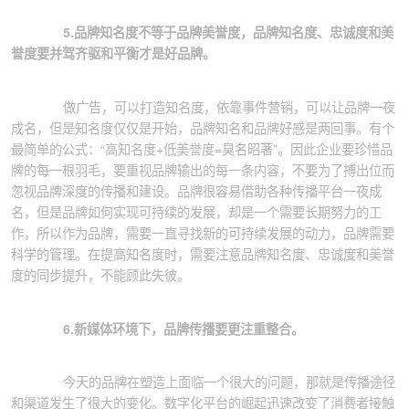
5.
品牌知名度不等于品牌美誉度，品牌知名度、忠诚度和美
誉度要并驾齐驱和平衡才是好品牌。
做广告，可以打造知名度，依靠事件营销，可以让品牌一夜
成名，但是知名度仅仅是开始，品牌知名和品牌好感是两回事。有个
最简单的公式：“高知名度
+
低美誉度
=
臭名昭著”。因此企业要珍惜品
牌的每一根羽毛，要重视品牌输出的每一条内容，不要为了搏出位而
忽视品牌深度的传播和建设。品牌很容易借助各种传播平台一夜成
名，但是品牌如何实现可持续的发展，却是一个需要长期努力的工
作，所以作为品牌，需要一直寻找新的可持续发展的动力，品牌需要
科学的管理。在提高知名度时，需要注意品牌知名度、忠诚度和美誉
度的同步提升，不能顾此失彼。
6.
新媒体环境下，品牌传播要更注重整合。
今天的品牌在塑造上面临一个很大的问题，那就是传播途径
和渠道发生了很大的变化。数字化平台的崛起迅速改变了消费者接触