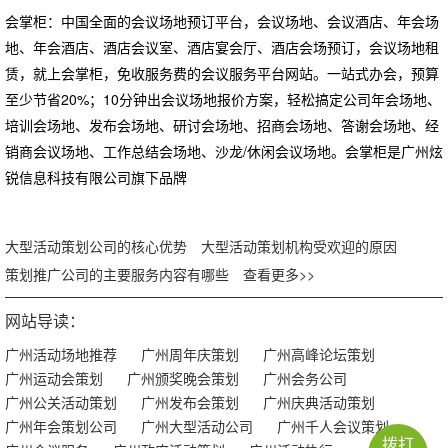
会掌柜：中国全面的会议场地预订平台，会议场地、会议酒店、年会场
地、年会酒店、酒店会议室、酒店宴会厅、酒店会场预订，会议场地租
赁，就上会掌柜，免收服务费的会议服务平台网站。一站式办会，预算
至少节省20%；10分钟出会议场地报价方案，轻松搞定公司年会场地、
培训会场地、发布会场地、研讨会场地、招商会场地、答谢会场地、经
销商会议场地、工作总结会场地、沙龙/休闲会议场地。会掌柜是广州炫
锐信息科技有限公司旗下品牌
大型活动策划公司的核心优势
大型活动策划机构受欢迎的原因
策划推广公司的主要服务内容有哪些
查看更多>>
网站导读：
广州活动场地推荐
广州周年庆策划
广州高峰论坛策划
广州运动会策划
广州颁奖晚会策划
广州会务公司
广州公关活动策划
广州发布会策划
广州庆典活动策划
广州年会策划公司
广州大型活动公司
广州千人会议策划
拨打