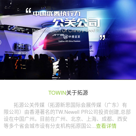
广州活动策划与执行公司 | 拓源策划
TOWIN
关于拓源
拓源公关传媒（拓源新思国际会展传媒（广东）有
限公司）由香港著名的TW.Newell PR公司投资创建,总部
设在中国广州。目前在广州、北京、上海、成都、西安
等多个省会城市设有分支机构拓原国公...
查看详情