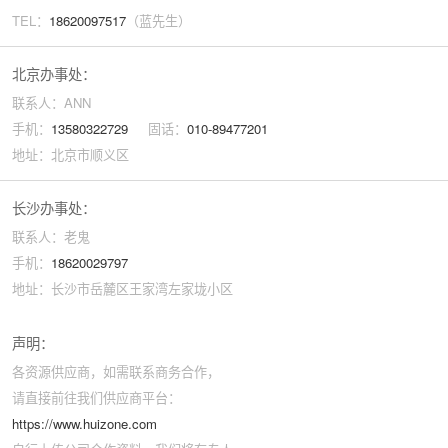
TEL：
18620097517
（蓝先生）
北京办事处：
联系人：ANN
手机：
13580322729
固话：
010-89477201
地址：北京市顺义区
长沙办事处：
联系人：老鬼
手机：
18620029797
地址：长沙市岳麓区王家湾左家垅小区
声明：
各资源供应商，如需联系商务合作，
请直接前往我们供应商平台：
https://www.huizone.com