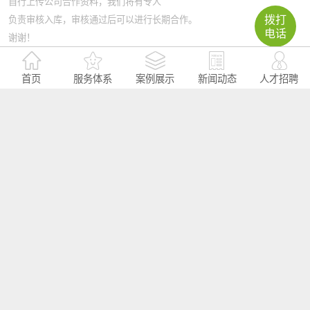
自行上传公司合作资料，我们将有专人
拨打
负责审核入库，审核通过后可以进行长期合作。
电话
谢谢！
商务专员微信：
huizhanggui2016
首页
服务体系
案例展示
新闻动态
人才招聘
官方微信
微信号：towinexpo
微信号：huizhanggui666