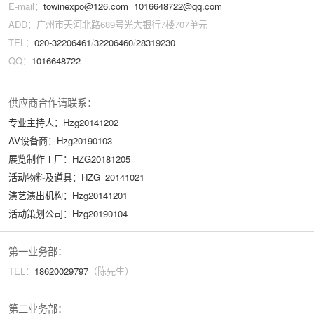
E-mail：
towinexpo@126.com
1016648722@qq.com
ADD：广州市天河北路689号光大银行7楼707单元
TEL：
020-32206461
/
32206460
/
28319230
QQ：
1016648722
供应商合作请联系：
专业主持人：Hzg20141202
AV设备商：Hzg20190103
展览制作工厂：HZG20181205
活动物料及道具：HZG_20141021
演艺演出机构：Hzg20141201
活动策划公司：Hzg20190104
第一业务部：
TEL：
18620029
797
（陈先生）
第二业务部：