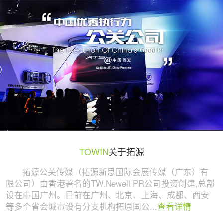
广州活动策划与执行公司 | 拓源策划
TOWIN
关于拓源
拓源公关传媒（拓源新思国际会展传媒（广东）有
限公司）由香港著名的TW.Newell PR公司投资创建,总部
设在中国广州。目前在广州、北京、上海、成都、西安
等多个省会城市设有分支机构拓原国公...
查看详情