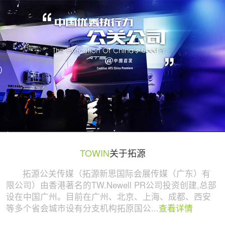
广州活动策划与执行公司 | 拓源策划
TOWIN
关于拓源
拓源公关传媒（拓源新思国际会展传媒（广东）有
限公司）由香港著名的TW.Newell PR公司投资创建,总部
设在中国广州。目前在广州、北京、上海、成都、西安
等多个省会城市设有分支机构拓原国公...
查看详情