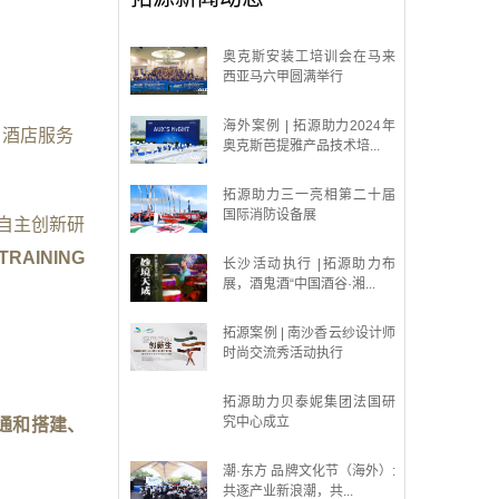
奥克斯安装工培训会在马来
西亚马六甲圆满举行
海外案例 | 拓源助力2024年
、酒店服务
奥克斯芭提雅产品技术培...
拓源助力三一亮相第二十届
国际消防设备展
自主创新研
TRAINING
长沙活动执行 |拓源助力布
展，酒鬼酒“中国酒谷·湘...
拓源案例 | 南沙香云纱设计师
时尚交流秀活动执行
拓源助力贝泰妮集团法国研
究中心成立
通和搭建、
潮·东方 品牌文化节（海外）:
共逐产业新浪潮，共...