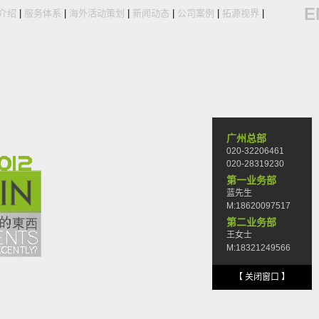
E
介绍
|
服务体系
|
海外活动策划
|
新闻动态
|
公司案例
|
拓源视界
|
广州总部
020-32206461
020-28319230
第一业务部
蓝先生
M:18620097517
第二业务部
王女士
M:18321249566
【 关闭窗口 】