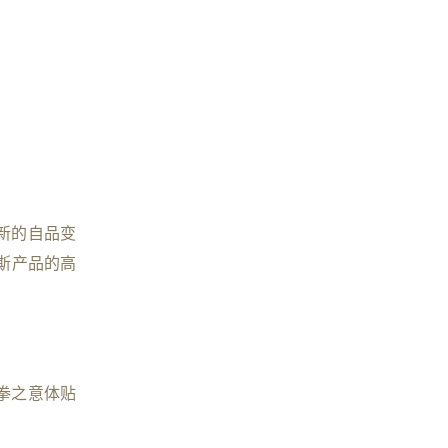
新的自品变
斯产品的高
拳之意体贴