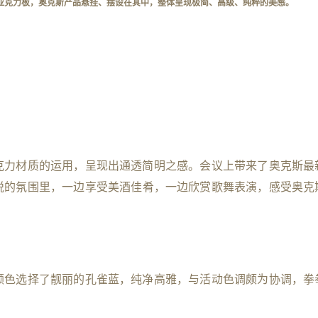
亚克力板，奥克斯产品悬挂、摆设在其中，整体呈现极简、高级、纯粹的美感。
克力材质的运用，呈现出通透简明之感。
会议上带来了奥克斯
最
悦
的氛围
里，
一边
享受美酒佳肴
，一边欣赏歌舞表演，
感受奥克
颜色选择了靓丽的孔雀蓝，纯净高雅，与活动色调颇为协调，拳