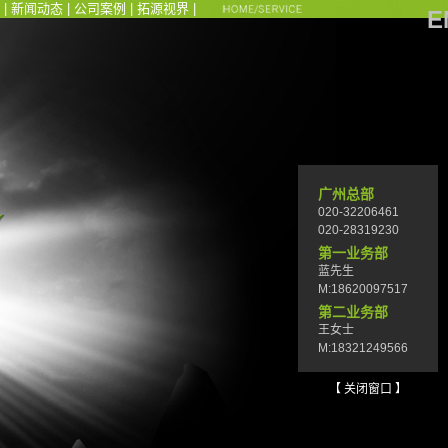
|
新闻动态
|
公司案例
|
拓源视界
|
E
广州总部
020-32206461
020-28319230
第一业务部
蓝先生
M:18620097517
第二业务部
王女士
M:18321249566
【 关闭窗口 】