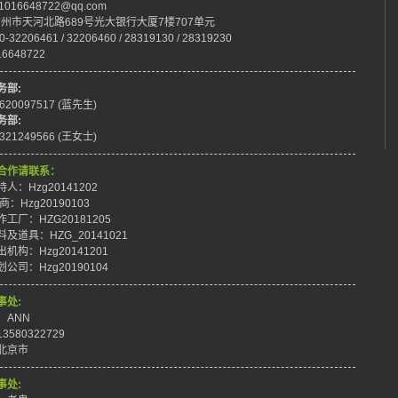
:1016648722@qq.com
:广州市天河北路689号光大银行大厦7楼707单元
0-32206461 / 32206460 / 28319130 / 28319230
16648722
务部:
8620097517 (蓝先生)
务部:
8321249566 (王女士)
合作请联系：
人：Hzg20141202
商：Hzg20190103
工厂：HZG20181205
及道具：HZG_20141021
机构：Hzg20141201
公司：Hzg20190104
事处:
：ANN
3580322729
北京市
事处: