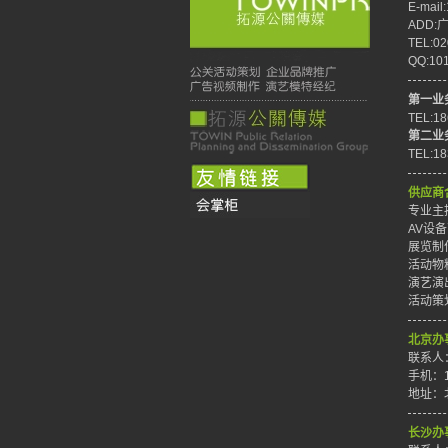
E-mail
ADD
TEL:02
QQ:10
第一业
TEL:1
第二业
TEL:1
供应商
专业主持
AV设备
展览制作
活动物料
演艺演出
活动策划
北京办
联系人
手机：1
地址：
长沙办