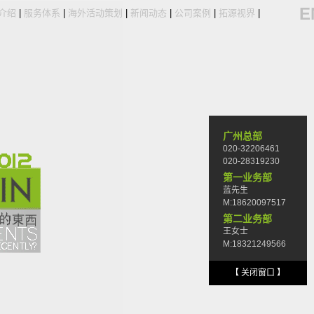
E
介绍
|
服务体系
|
海外活动策划
|
新闻动态
|
公司案例
|
拓源视界
|
广州总部
020-32206461
020-28319230
第一业务部
蓝先生
M:18620097517
第二业务部
王女士
M:18321249566
【 关闭窗口 】