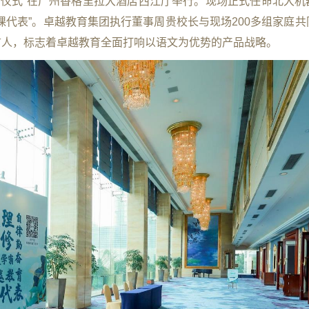
任命仪式”在广州香格里拉大酒店西江厅举行。现场正式任命北大
课代表”。卓越教育集团执行董事周贵校长与现场200多组家庭共
言人，标志着卓越教育全面打响以语文为优势的产品战略。