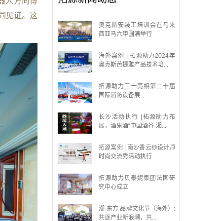
机器人方向博
同见证。这
奥克斯安装工培训会在马来
西亚马六甲圆满举行
海外案例 | 拓源助力2024年
奥克斯芭提雅产品技术培...
拓源助力三一亮相第二十届
国际消防设备展
长沙活动执行 |拓源助力布
展，酒鬼酒“中国酒谷·湘...
拓源案例 | 南沙香云纱设计师
时尚交流秀活动执行
拓源助力贝泰妮集团法国研
究中心成立
潮·东方 品牌文化节（海外）:
共逐产业新浪潮，共...