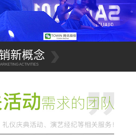
销新概念
专注于公关活动
RKETING ACTIVITIES
FOCUS ON THE IMPLEMENTATION OF PR ACTI
CTIVITIES EXECUTION
FOCUS ON PUBLIC RELATIONS ACTIVITIES EXECUT