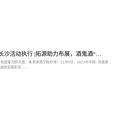
长沙活动执行 |拓源助力布展，酒鬼酒“中国酒谷·湘西影像艺术展”落地
民俗盛宴沉醉凤凰，美景美酒交融妙境！11月9日，2023年中国·凤凰第
届民俗摄影双...