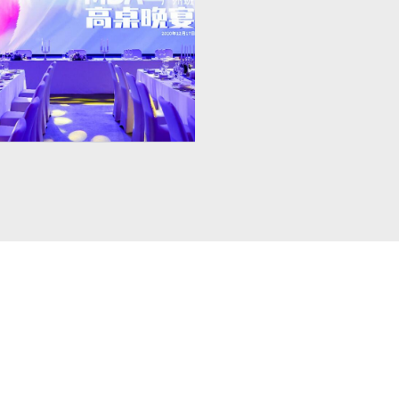
划执行－香港浸会大学MBA毕业高
桌晚宴
2022/12/13