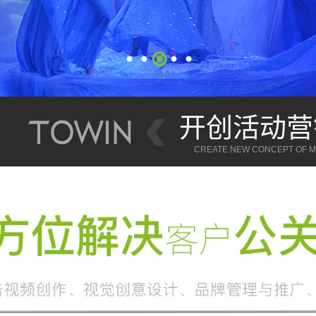
开创活动营
CREATE NEW CONCEPT OF MA
FOCUS ON PUBLIC RELATIONS A