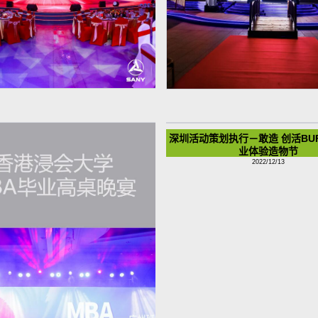
划执行－2020三一重工泵送事业部
大型整合营销公关传播案例丨2020
年度答谢盛典
喝习酒# 醉美赏
2022/12/13
2022/12/13
深圳活动策划执行－敢造 创活BU
业体验造物节
2022/12/13