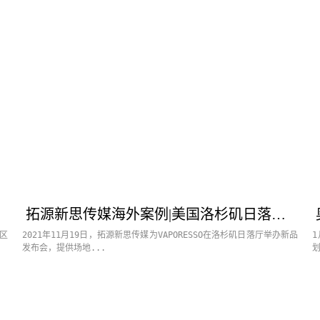
拓源新思传媒海外案例|美国洛杉矶日落厅·VAPORESSO新品发布会
区
2021年11月19日，拓源新思传媒为VAPORESSO在洛杉矶日落厅举办新品
发布会，提供场地...
划