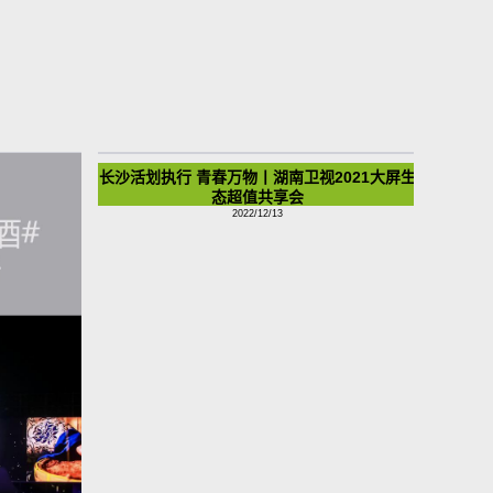
长沙活划执行 青春万物丨湖南卫视2021大屏生
态超值共享会
2022/12/13