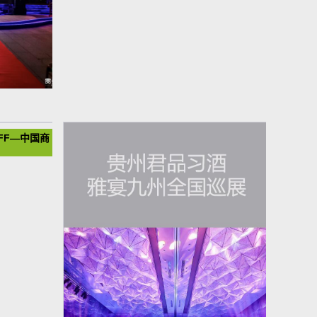
年 #中秋夜
FF—中国商