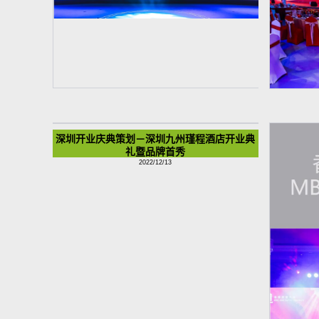
广州活动策划执行丨2021第16届中国商业地产
上海年会策
节
2022/12/13
深圳开业庆典策划－深圳九州瑾程酒店开业典
礼暨品牌首秀
2022/12/13