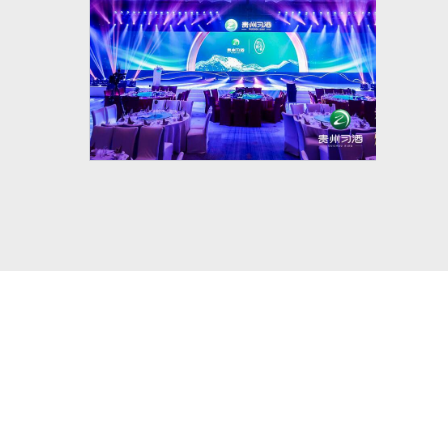
拓源新思传媒 白酒文化巡展活动案例丨君品习
酒·雅宴九州
2022/12/13