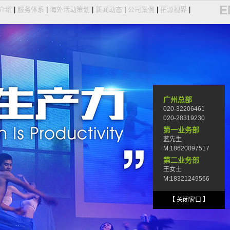
E
介绍
|
服务体系
|
海外活动策划
|
新闻动态
|
公司案例
|
拓源视界
|
广州总部
020-32206461
020-28319230
第一业务部
蓝先生
M:18620097517
第二业务部
王女士
M:18321249566
【 关闭窗口 】