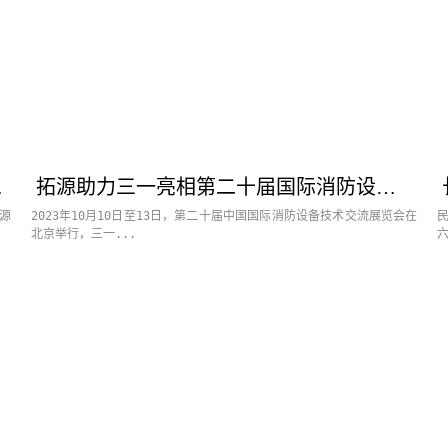
会议圆满举行
拓源助力三一亮相第二十届国际消防设备展
源
2023年10月10日至13日，第二十届中国国际消防设备技术交流展览会在
北京举行，三一...
六