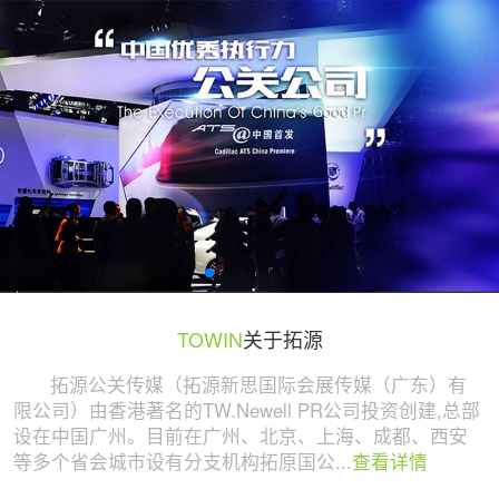
广州活动策划与执行公司 | 拓源策划
TOWIN
关于拓源
拓源公关传媒（拓源新思国际会展传媒（广东）有
限公司）由香港著名的TW.Newell PR公司投资创建,总部
设在中国广州。目前在广州、北京、上海、成都、西安
等多个省会城市设有分支机构拓原国公...
查看详情