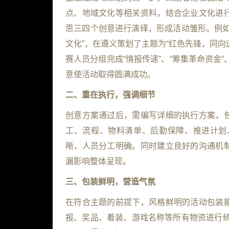
点、地域文化等相关资料，结合企业文化进
思三四个创意进行演绎，形成活动雏形。例如
文化”，在遵义策划了主题为“红色先锋，同向远
赛人员分组完成“情报传递”、“筹集革命资金”
意使活动取得圆满成功。
二、重在执行，强调细节
创意方案通过后，需编写详细的执行方案，
工、流程、物料清单、后勤保障、推进计划
晰，人员分工明确。同时建立良好的沟通机
漏影响整体呈现。
三、包装鲜明，营造气氛
在符合主题的前提下，风格鲜明的活动包装
报、奖品、着装、游戏名称等所有物资进行统