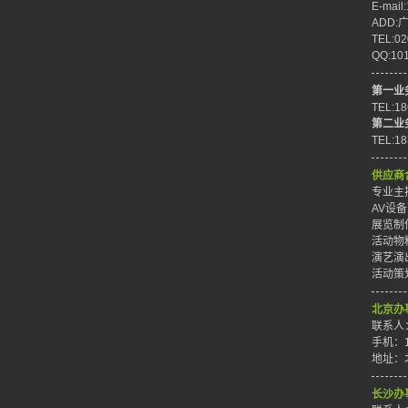
E-mail
ADD
TEL:02
QQ:10
第一业
TEL:1
第二业
TEL:1
供应商
专业主持
AV设备
展览制作
活动物料
演艺演出
活动策划
北京办
联系人
手机：1
地址：
长沙办