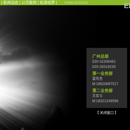
|
新闻动态
|
公司案例
|
拓源视界
|
E
广州总部
020-32206461
020-28319230
第一业务部
蓝先生
M:18620097517
第二业务部
王女士
M:18321249566
【 关闭窗口 】