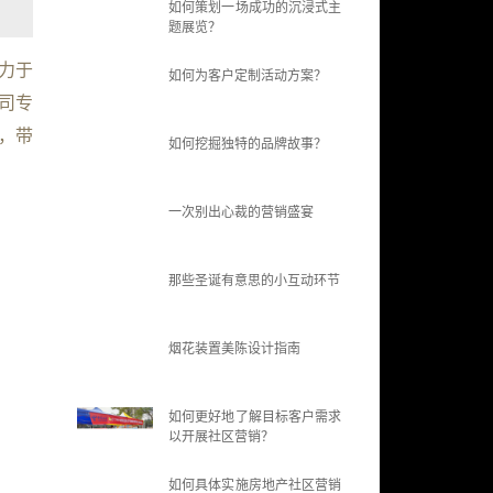
如何策划一场成功的沉浸式主
题展览？
力于
如何为客户定制活动方案？
司专
，带
如何挖掘独特的品牌故事？
一次别出心裁的营销盛宴
那些圣诞有意思的小互动环节
烟花装置美陈设计指南
如何更好地了解目标客户需求
以开展社区营销？
如何具体实施房地产社区营销