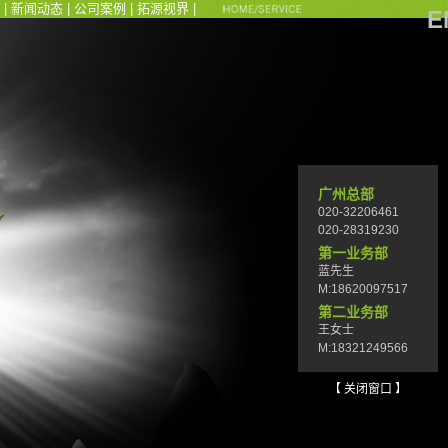
|
新闻动态
|
公司案例
|
拓源视界
|
E
广州总部
020-32206461
020-28319230
第一业务部
蓝先生
M:18620097517
第二业务部
王女士
M:18321249566
【 关闭窗口 】