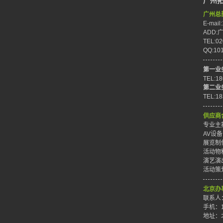
广州
广州总
E-mail
ADD
TEL:02
QQ:10
第一业
TEL:1
第二业
TEL:1
供应商
专业主持
AV设备
展览制作
活动物料
演艺演出
活动策划
北京办
联系人
手机：1
地址：