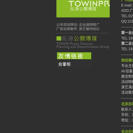
广州总
E-mail
ADD
TEL:02
QQ:10
第一业
TEL:1
第二业
TEL:1
供应商
专业主持
AV设备
展览制作
活动物料
演艺演出
活动策划
北京办
联系人
手机：1
地址：
长沙办