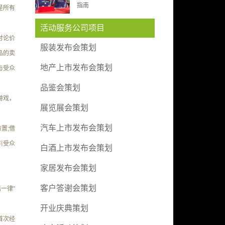
指南
是所有
活动服务公司项目
讨论价
服装发布会策划
品的卖
地产上市发布会策划
与受众
品鉴会策划
游戏，
展览展会策划
汽车上市发布会策划
置;借
引受众
白酒上市发布会策划
家居发布会策划
客户答谢会策划
一律”
开业庆典策划
首次经