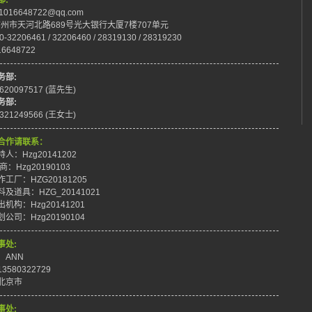
部:
:1016648722@qq.com
:广州市天河北路689号光大银行大厦7楼707单元
0-32206461 / 32206460 / 28319130 / 28319230
16648722
务部:
8620097517 (蓝先生)
务部:
8321249566 (王女士)
合作请联系：
人：Hzg20141202
商：Hzg20190103
工厂：HZG20181205
及道具：HZG_20141021
机构：Hzg20141201
公司：Hzg20190104
事处:
：ANN
3580322729
北京市
事处: