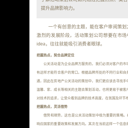
提升品牌影响力。
一个有创意的主题，能在客户审阅策划
激烈的发展阶段，活动策划公司想要在市场
idea，往往就能吸引消费者眼球。
把握热点，契合品牌定位
公关活动是为企业品牌方服务的，我们必须对客户的市场
有这样才能符合客户的胃口。根据品牌所处的不同行业和自
通，因此在房地产公关活动的策划中，我们更应该去寻找手
温馨、家、成长等相关的主题去策划活动，也将更易于被客
对技术的追求，让受众看到品牌的技术高度，在氛围及环节
把握热点，灵活借势
借势和顺势，这也是公关活动策划中极为重要的策略。在我
响应国家的重要政策和发展方向。其次在当前这样一个信息