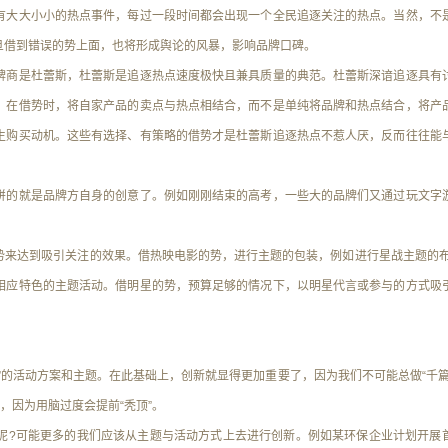
有大大小小的热点事件，每过一段时间都会出现一个全民追逐关注的热点。当然，不
旦借到错误的势上面，也将形成舆论的风暴，影响品牌口碑。
商是杜蕾斯，杜蕾斯是追逐热点速度极快且兼具质量的典范。杜蕾斯深谙追逐具有
，在借势时，将自家产品的卖点与热点相结合，而不是单纯将品牌和热点结合，将产
生购买动机。这些有选择、有策略的借势才是杜蕾斯追逐热点不惹人厌，反而往往能
的就是品牌方自身的创意了。例如刚刚结束的高考，一些大的品牌们又通过玩文字
达到吸引关注的效果。借热映电影的势，进行主题的包装，例如进行星战主题的布
相应特色的主题活动。借明星的势，预算足够的情况下，以明星代言或参与的方式吸
的活动方案和主题。在此基础上，创新就显得更加重要了，因为我们不可能总做“千篇
，因为用脑过度会提前“秃顶”。
?可能更多的我们应该从主题与活动方式上去进行创新。例如某环保企业计划开展