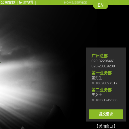
|
公司案例
|
拓源视界
|
EN
广州总部
020-32206461
020-28319230
第一业务部
蓝先生
M:18620097517
第二业务部
王女士
M:18321249566
提交需求
【 关闭窗口 】