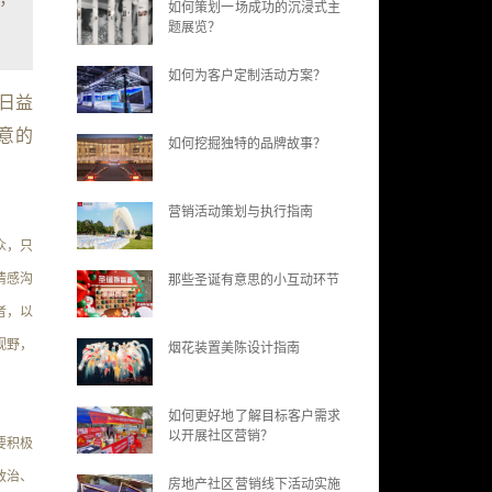
如何策划一场成功的沉浸式主
题展览？
如何为客户定制活动方案？
日益
意的
如何挖掘独特的品牌故事？
营销活动策划与执行指南
众，只
情感沟
那些圣诞有意思的小互动环节
者，以
视野，
烟花装置美陈设计指南
如何更好地了解目标客户需求
以开展社区营销？
要积极
政治、
房地产社区营销线下活动实施