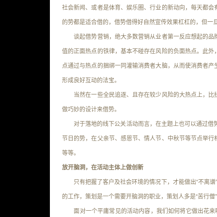
社会新闻、或者是体育、娱乐圈、行业的新动向，每天都会
的势都是适合借的，借势借得好自然宣传效果杠杠的，但一
谈起借势营销，绝大多数营销从业者第一反应想起的品牌
值的正面热点的铁律，基本不碰存在风险的负面热点。此外
点通过与热点的捆绑一同灌输消费者大脑，从而使消费者产
形成良好互动的法宝。
当然在一些全民追逐、且存在较少风险的大热点上，比拼
做巧妙的设计来借势。
对于落地的线下公关活动而言，在主题上也可以通过借势来
节日的势，在父亲节、感恩节、情人节、中秋节等节点举行
等等。
放开脑洞，在活动主体上做创新
只有把握了客户及社会环境的情况下，才能做出“不离谱”
的工作，策划是一个需要开脑洞的职业，策划人多是“苦行僧”
面对一个平庸常见的活动内容，我们如何将它做出花来呢