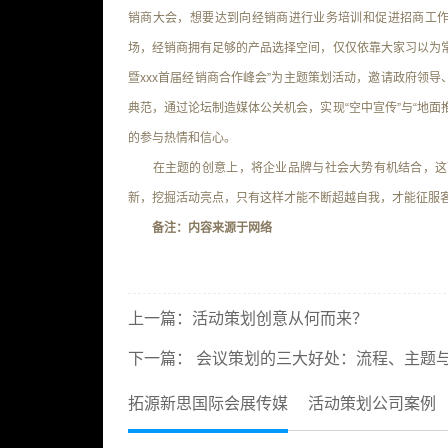
销商大会，想要达到向经销商进行业务培训和促进招商工作
场，经销商拥有足够的产品选择空间，仅仅依靠大家习以为
暨xxx首届经销商合作峰会”为主题策划活动，邀请政府领
典范，通过论坛制造媒体公关机会，实现“空中宣传”与“地
的参与热情和信心。
在主题的创意上，将企业品牌与社会大势有机结合，这可
新，挖掘活动亮点，只有这样才能不断超越自我，才能征服
备注：内容来源于网络
上一篇：
活动策划创意从何而来？
下一篇：
会议策划的三大好处：流程、主题
拓源新思国际会展传媒
活动策划公司案例