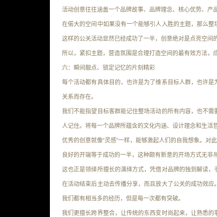
活动创意往往涵盖
一个品牌故事、品牌理念、核心优势、产
在偌大的空间中如果没有一个能够引人入胜的主题，那么整
这样的公关活动显然已经成功了一半，创意绝对是点亮空间
所以，紧扣主题，营造氛围是合理打造空间的最有效方法，
六：瞬间靓点、锁定记忆的片刻精彩
每个活动都有具体目的，也许是为了维系目标人群，也许是
关系而存在。
我们不能指望目标客群能记住整场活动的所有内容，也不需
人记住。将
每一个品牌所蕴含的文化内涵、设计理念和生活
优秀的创意就像“灵感”一样，能够激起人们的自我想象。对
良好的开端等于成功的一半，这种颇有新意的开场方式无非
这也正是领绎所擅长的演绎方式，凭借对品牌的独到解读，
在活动结束后主动去传播分享，而且放大了公关的成功效应
我们都有相当多的经历，但是每一次都有突破。
我们更擅长跨界整合，
让传统的东西变时尚起来，让熟悉的