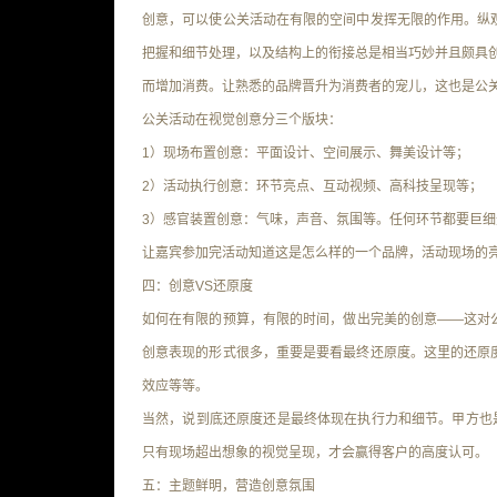
创意，可以使公关活动在有限的空间中发挥无限的作用
。纵
把握和细节处理，以及结构上的衔接总是相当巧妙并且颇具创意
而增加消费。让熟悉的品牌晋升为消费者的宠儿，这也是公
公关活动在视觉创意分三个版块：
1）现场布置创意：平面设计、空间展示、舞美设计等；
2）活动执行创意：环节亮点、互动视频、高科技呈现等；
3）感官装置创意：气味，声音、氛围等。任何环节都要巨
让嘉宾参加完活动知道这是怎么样的一个品牌，活动现场的
四：创意VS还原度
如何在有限的预算，有限的时间，做出完美的创意
——这对
创意表现的形式很多，重要是要看最终还原度。这里的还原
效应
等等。
当然，说到底还原度还是最终体现在执行力和细节。甲方也是
只有现场超出想象的视觉呈现，才会赢得客户的高度认可。
五：主题鲜明，营造创意氛围