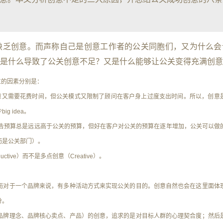
缺乏创意
。而声称自己是创意工作者的公关同胞们，又为什么会
是什么导致了公关创意不足？又是什么能够让公关变得充满创意
位的因素分别是：
意又需要花费时间，但公关模式又限制了顾问在客户身上过度支出时间。所以，创意
 idea。
广告预算总是远远高于公关的预算，但好在客户对公关的预算在逐年增加，公关可以做
而是公关部门）。
tive）而不是多点创意（Creative）。
而对于一个品牌来说，有多种活动方式来实现公关的目的。创意自然也会在这里面体
分。
品牌理念、品牌核心卖点、产品）的创意，追求的是对目标人群的心理契合度；然后