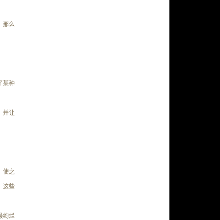
，那么
了某种
，并让
，使之
，这些
最绚烂