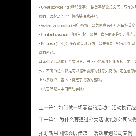
• Great storytelling (精彩故事)
：讲故事是公关文案与写作的
费者与品牌之间产生情感链接或共鸣。
• Audience insights (用户洞察)
：公关创意离不开对目标受众
• Content creation (内容制造)
：公关一直在跟踪趋势、热点
• Purpose (目的)
：在议题管理方面，公关策划中经常会出现
富有创意。
其实公关活动的创意有很多，当下时代科技如此发达，加上
式，不同的组合都是可以擦出震撼的创意火花的。走在创意
上八条规律，基本上奠定了成功的基础。
（内容转载自中国策划学院）
上一篇：
如何做一场靠谱的活动？活动执行绕
下一篇：
为什么要通过公关活动策划公司来
拓源新思国际会展传媒
活动策划公司案例