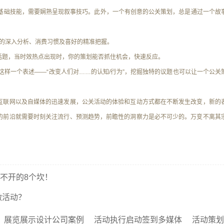
基础技能，需要娴熟呈现叙事技巧。此外，一个有创意的公关策划，总是通过一个故
的深入分析、消费习惯及喜好的精准把握。
话题，当时效热点出现时，你的策划能否抓住机会，快速反应。
这样一个表述——“改变人们对……的认知/行为”，挖掘独特的议题也可以让一个公关
互联网以及自媒体的迅速发展，公关活动的体验和互动方式都在不断发生改变，新的
的前沿就需要时刻
关注流行、预测趋势，前瞻性的洞察力
是必不可少的。万变不离其
不开的8个坎！
做活动？
展览展示设计公司案例
活动执行启动签到多媒体
活动策划