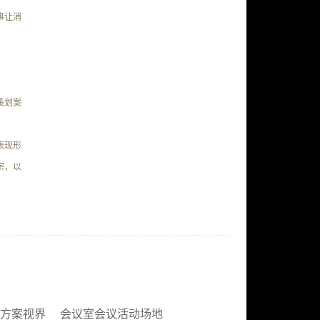
事让消
策划案
表现形
宗，以
方案视界
会议室会议活动场地