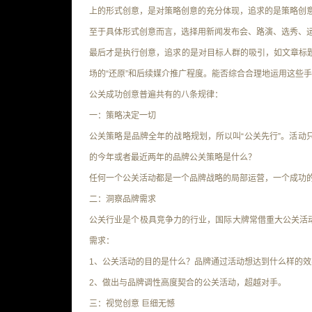
上的形式创意，是对策略创意的充分体现，追求的是策略创
至于具体形式创意而言，选择用
新闻发布会、路演、选秀、
最后才是执行创意，追求的是对目标人群的吸引，如文章标题
场的“还原”和后续媒介推广程度
。能否综合合理地运用这些手
公关成功创意普遍共有的八条规律：
一：策略决定一切
公关策略是品牌全年的战略规划，所以叫“公关先行”。活动只
的今年或者最近两年的品牌公关策略是什么？
任何一个公关活动都是一个品牌战略的局部运营
，一个成功
二：洞察品牌需求
公关行业是个极具竞争力的行业，国际大牌常借重大公关活
需求：
1、公关活动的目的是什么？品牌通过活动想达到什么样的效
2、做出与品牌调性高度契合的公关活动，超越对手。
三：视觉创意 巨细无憾