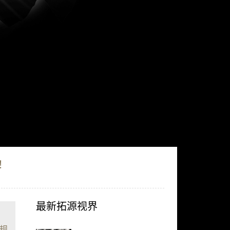
！
最新拓源视界
规