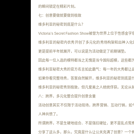
的瞬间锁定在精彩片刻。
七：创意要做就要做到极致
维多利亚的秘密到底是什么？
Victoria’s Secret Fashion Show被誉为世
维多利亚的秘密内衣秀开创了多元化的秀场构架和出神入化
更是提前半年就展开，可以说是为活动做足了前期铺垫。
因此每一位入选的模特都当之无愧是当今国际超模，这些都
维多利亚秘密大秀的官方名言如此霸气：
每一年的大秀都让
如果你看完整场秀，答案自然解开
，维多利亚的秘密到底是
维多利亚的秘密秀到极致，但凡爱美之人统统俘获。无论从
八：跨界，多元化整合提升创意含量
活动创意其实不仅限于活动现场，跨界营销、互动行销，如
人神共愤了。
所谓跨界，不是生硬地组合、不是强拉硬扯，更不是乱点鸳
分享了这么多，那么，究竟是什么让公关充满了创意？一个有创意的