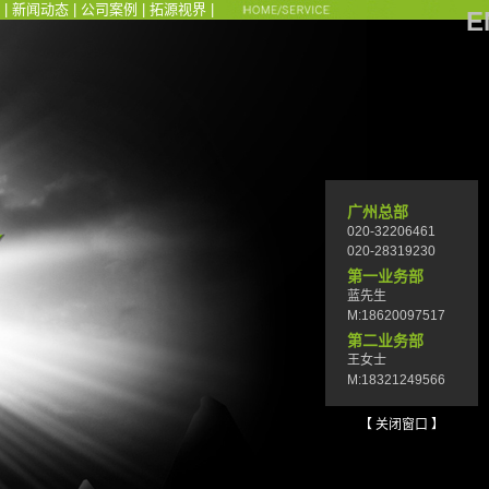
|
新闻动态
|
公司案例
|
拓源视界
|
E
广州总部
020-32206461
020-28319230
第一业务部
蓝先生
M:18620097517
第二业务部
王女士
M:18321249566
【 关闭窗口 】