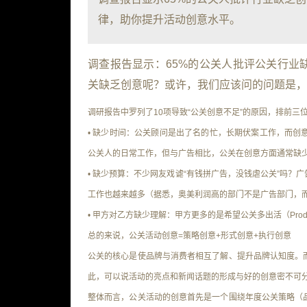
律，助你提升活动创意水平。
调查报告显示：
65%的公关人批评公关行业
关缺乏创意呢？或许，我们应该问的问题是，
调研报告中罗列了10项导致“公关创意不足”的原因，排前三
• 缺少时间
：公关顾问是出了名的忙，长期伏案工作，而创
公关人的日常工作，但与广告相比，公关在创意方面通常缺少big
• 缺少预算
：不少网友戏谑“有钱拼广告，没钱虐公关”吗？
工作也越来越多（据悉，奥美利润高的部门不是广告部门，
• 甲方对乙方缺少理解
：甲方更多的是希望公关多出活（Produc
总的来说，
公关活动创意=策略创意+形式创意+执行创意
公关的核心是使品牌与消费者相互了解、提升品牌认知度
。
此，可以说活动的亮点和新闻话题的形成与好的创意密不可
整体而言，公关活动的创意首先是一个围绕年度公关策略（