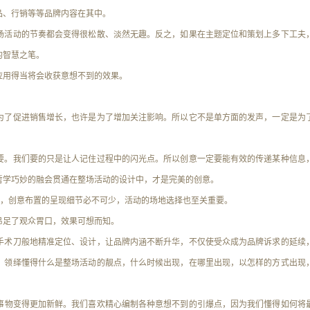
品、行销
等等品牌内容在其中。
场活动的节奏都会变得很松散、淡然无趣。反之，如果在主题定位和策划上多下工夫
的智慧之笔。
应用得当将会收获意想不到的效果。
为了促进销售增长，也许是为了增加关注影响。所以它不是单方面的发声，一定是为
要。我们要的只是让人记住过程中的闪光点。所以创意一定要能有效的传递某种信息
哲学
巧妙的融会贯通在整场活动的设计中，才是完美的创意。
此，
创意布置的呈现细节必不可少
，活动的场地选择也至关重要。
吊足了观众胃口，效果可想而知。
手术刀般地精准定位、设计，让品牌内涵不断升华，不仅使受众成为品牌诉求的延续
。领绎懂得什么是整场活动的靓点，什么时候出现，在哪里出现，以怎样的方式出现
事物变得更加新鲜
。我们喜欢精心编制各种意想不到的引爆点，因为我们懂得如何将