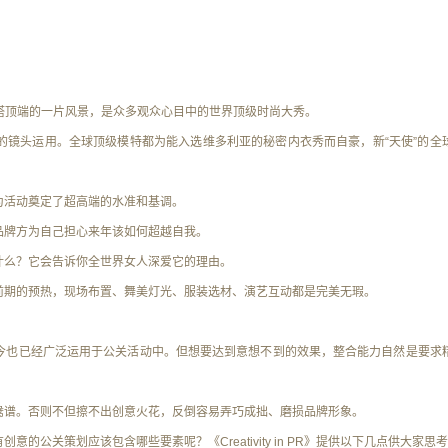
界上位于性感金字塔顶端的一片风景，是众多观众心目中的世界顶级时尚大秀。
的镜头运用。全球顶级模特都为能入选维多利亚的秘密内衣秀而自豪，新“天使”的全
为活动奠定了超高端的水准和基调。
品牌方为自己担心来年该如何超越自我。
什么？它会告诉你全世界女人深爱它的理由。
前期的
预热，现场布置、舞美灯光、服装选材、演艺互动
都是完美无瑕。
今也已经广泛运用于公关活动中。但想要达到意想不到的效果，整合能力自然是要求
鸯谱。否则不但擦不出创意火花，反倒容易弄巧成拙、磨损品牌形象。
公关策划应该包含哪些要素呢？《Creativity in PR》提供以下几点供大家思