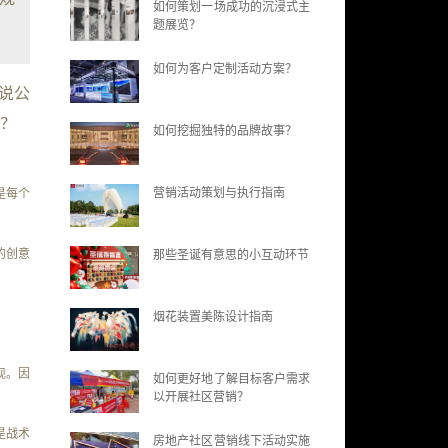
如何策划一场成功的沉浸式主
题展览？
如何为客户定制活动方案？
说公
？
如何挖掘独特的品牌故事？
营销活动策划与执行指南
是每个
的创意
那些圣诞有意思的小互动环节
烟花装置美陈设计指南
现。因
如何更好地了解目标客户需求
以开展社区营销？
是战术
房地产社区营销线下活动实施