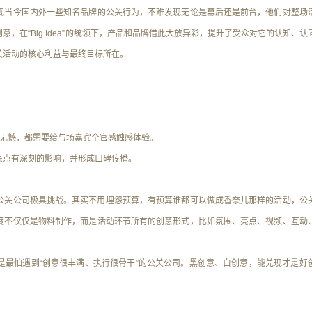
观当今国内外一些知名品牌的公关行为，不难发现无论是幕后还是前台，他们对整场
，在“Big Idea”的统领下，产品和品牌借此大放异彩，提升了受众对它的认知、认
关活动的核心利益与最终目标所在。
细无憾，都需要给与场嘉宾全官感触感体验。
亮点有深刻的影响，并形成口碑传播。
公关公司极具挑战。其实不用埋怨预算，有预算谁都可以做成香奈儿那样的活动，公
度不仅仅是物料制作，而是活动环节所有的创意形式，比如
氛围、亮点、视频、互动
最怕遇到“创意很丰满、执行很骨干”的公关公司。
黑创意、白创意，能兑现才是好