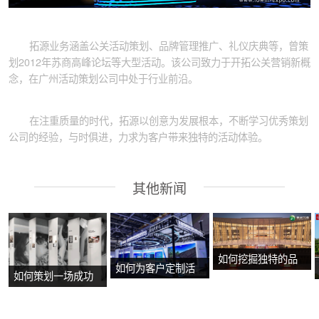
拓源业务涵盖公关活动策划、品牌管理推广、礼仪庆典等，曾策
划2012年苏商高峰论坛等大型活动。该公司致力于开拓公关营销新概
念，在广州活动策划公司中处于行业前沿。
在注重质量的时代，拓源以创意为发展根本，不断学习优秀策划
公司的经验，与时俱进，力求为客户带来独特的活动体验。
其他新闻
如何挖掘独特的品
如何为客户定制活
如何策划一场成功
牌故事？
动方案？
的沉浸式主题展
览？