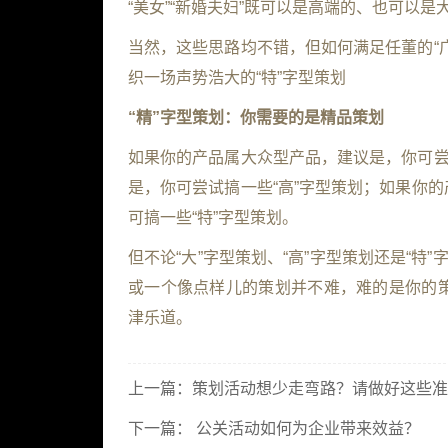
“美女”“新婚夫妇”既可以是高端的、也可以是
当然，这些思路均不错，但如何满足任董的“
织一场声势浩大的“特”字型策划
“
精
”
字型策划：你需要的是精品策划
如果你的产品属大众型产品，建议是，你可尝
是，你可尝试搞一些“高”字型策划；如果你
可搞一些“特”字型策划。
但不论“大”字型策划、“高”字型策划还是“特
或一个像点样儿的策划并不难，难的是你的
津乐道。
上一篇：
策划活动想少走弯路？请做好这些准
下一篇：
公关活动如何为企业带来效益？