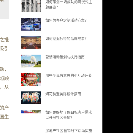
如何策划一场成功的沉浸式主
题展览？
如何为客户定制活动方案？
如何挖掘独特的品牌故事？
”之推
吸引
营销活动策划与执行指南
动，
那些圣诞有意思的小互动环节
照顾
，从
烟花装置美陈设计指南
的产
如何更好地了解目标客户需求
国生
以开展社区营销？
房地产社区营销线下活动实施