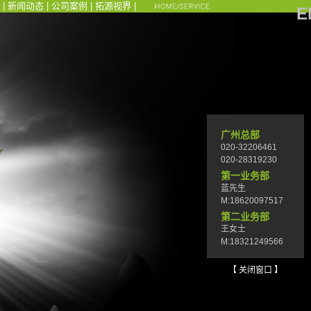
|
新闻动态
|
公司案例
|
拓源视界
|
E
广州总部
020-32206461
020-28319230
第一业务部
蓝先生
M:18620097517
第二业务部
王女士
M:18321249566
【 关闭窗口 】