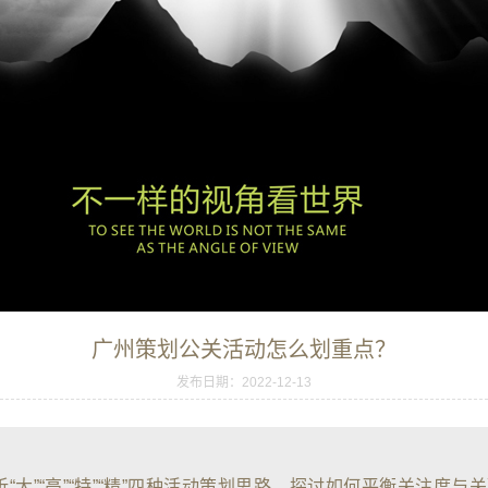
广州策划公关活动怎么划重点？
发布日期：2022-12-13
大”“高”“特”“精”四种活动策划思路，探讨如何平衡关注度与