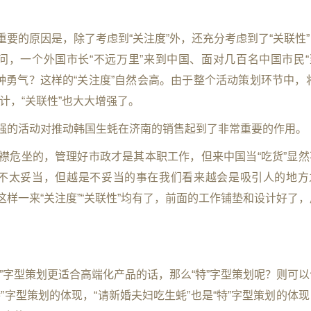
重要的原因是，除了考虑到“关注度”外，还充分考虑到了“关联性
，一个外国市长“不远万里”来到中国、面对几百名中国市民“
种勇气？这样的“关注度”自然会高。由于整个活动策划环节中，将
计，“关联性”也大大增强了。
”强的活动对推动韩国生蚝在济南的销售起到了非常重要的作用。
正襟危坐的，管理好市政才是其本职工作，但来中国当“吃货”显然
不太妥当，但越是不妥当的事在我们看来越会是吸引人的地方
这样一来“关注度”“关联性”均有了，前面的工作铺垫和设计好了
高”字型策划更适合高端化产品的话，那么“特”字型策划呢？则可
”字型策划的体现，“请新婚夫妇吃生蚝”也是“特”字型策划的体