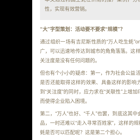
性，实现有效营销。
“
大
”
字型策划：活动要不要求
“
规模
”
？
通过组织一场有吉尼斯性质的“万人吃生蚝”
or
广，可以迅速地传达到城市的角角落落。这样
关注度是没有任何问题的。
但也有个小小的疑虑：第一，作为社会公益活
是否还能取得这样的效果、具备这样的影响
到“关注度”的同时，应力求在“关联性”上
而使得企业陷入困境。
第二，“万人”也好、“千人”也罢，到底这
品，一时还难以“走入寻常百姓家”，这样的
蚝是否可以匹配呢？这是第二个担心。