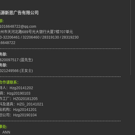
拓源新思广告有限公司
部:
:1016648722@qq.com
:广州市天河北路689号光大银行大厦7楼707单元
0-32206461 / 32206460 / 28319130 / 28319230
16648722
务部:
8620097517 (蓝先生)
务部:
8321249566 (王女士)
合作请联系：
人：Hzg20141202
商：Hzg20190103
工厂：HZG20181205
及道具：HZG_20141021
机构：Hzg20141201
公司：Hzg20190104
事处:
：ANN