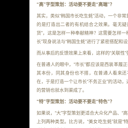
“
高
”
字型策划：活动要不要走
“
高端
”
？
其实，类似“韩国市长吃生蚝”活动，一个非常
的是打造出二者的有机结合之效果。毫无疑问
货”，这是怎样一种奉献精神？这需要怎样一
长”现身说法与“韩国生蚝”进行了紧密搭配和设
而从事后的反馈效果上来看，这样的“关联性
在普通人的眼中，“市长”都应该是西装革履
其本份，同其身份也不搭，在普通人看来还
在，于是打造一个让市长“不务正业”的活动，
的营销也就水到渠成了。
“
特
”
字型策划：活动要不要走
“
特色
”
？
如果说，“大”字型策划更适合大众化产品、“
上列两种类型。比方说，“美女吃生蚝”就是“特