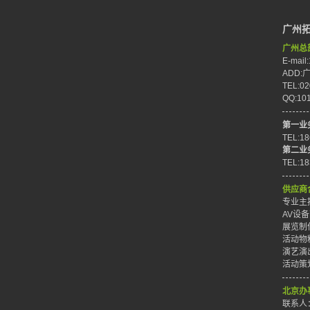
广州
广州总
E-mail
ADD
TEL:02
QQ:10
第一业
TEL:1
第二业
TEL:1
供应商
专业主持
AV设备
展览制作
活动物料
演艺演出
活动策划
北京办
联系人