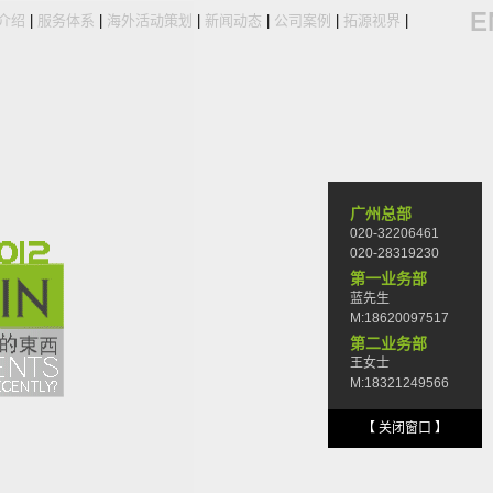
E
介绍
|
服务体系
|
海外活动策划
|
新闻动态
|
公司案例
|
拓源视界
|
广州总部
020-32206461
020-28319230
第一业务部
蓝先生
M:18620097517
第二业务部
王女士
M:18321249566
【 关闭窗口 】