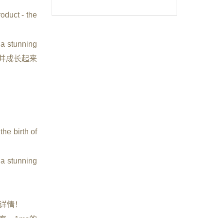
oduct - the
 a stunning
生并成长起来
he birth of
 a stunning
详情！