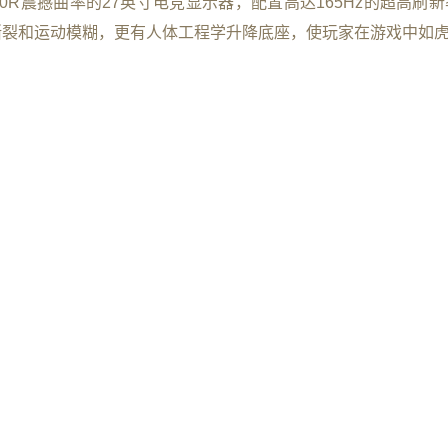
0R震撼曲率的27英寸电竞显示器，配置高达165Hz的超高刷新
撕裂和运动模糊，更有人体工程学升降底座，使玩家在游戏中如