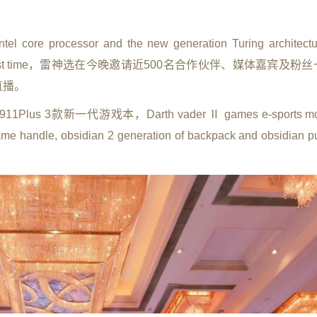
t Intel core processor and the new generation Turing architec
rd at the first time，雷神选在今晚邀请近500名合作伙伴、媒体嘉宾
直播。
3款新一代游戏本，Darth vader Ⅱ games e-sports moni
me handle, obsidian 2 generation of backpack and obsidian pu