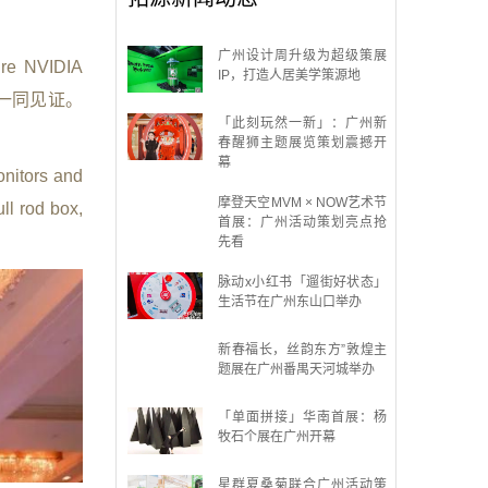
广州设计周升级为超级策展
ture NVIDIA
IP，打造人居美学策源地
及粉丝一同见证。
「此刻玩然一新」：广州新
春醒狮主题展览策划震撼开
幕
tors and
摩登天空MVM × NOW艺术节
ll rod box,
首展：广州活动策划亮点抢
先看
脉动x小红书「遛街好状态」
生活节在广州东山口举办
新春福长，丝韵东方”敦煌主
题展在广州番禺天河城举办
「单面拼接」华南首展：杨
牧石个展在广州开幕
星群夏桑菊联合广州活动策