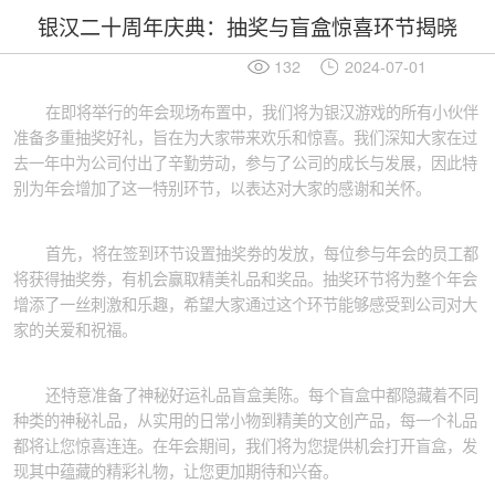
银汉二十周年庆典：抽奖与盲盒惊喜环节揭晓
132
2024-07-01
在即将举行的年会现场布置中，我们将为银汉游戏的所有小伙伴
准备多重抽奖好礼，旨在为大家带来欢乐和惊喜。我们深知大家在过
去一年中为公司付出了辛勤劳动，参与了公司的成长与发展，因此特
别为年会增加了这一特别环节，以表达对大家的感谢和关怀。
首先，将在签到环节设置抽奖劵的发放，每位参与年会的员工都
将获得抽奖劵，有机会赢取精美礼品和奖品。抽奖环节将为整个年会
增添了一丝刺激和乐趣，希望大家通过这个环节能够感受到公司对大
家的关爱和祝福。
还特意准备了神秘好运礼品盲盒美陈。每个盲盒中都隐藏着不同
种类的神秘礼品，从实用的日常小物到精美的文创产品，每一个礼品
都将让您惊喜连连。在年会期间，我们将为您提供机会打开盲盒，发
现其中蕴藏的精彩礼物，让您更加期待和兴奋。