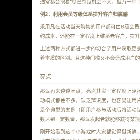
通常都会抱着“尽管感觉机会不大，但万一中
例2：利用会员等级体系提升客户归属感
采用凡在活动当天购物的用户都可由B级会员
约成本，还能在一定程度上维系老客户，提升
上述两种方式都进一步的切合了用户获取更
着本质的区别。且这种门槛又不会造成用户的
亮点
那么再来谈谈亮点，亮点其实一定程度上涵
动模式都差不多，缺乏辨识度，也容易让用
是个典型的案例（即用户参与活动后将活动
数达到一定数量，那么发起者就能够获得某项
刚开始看到这个小游戏时大家都觉得挺新鲜