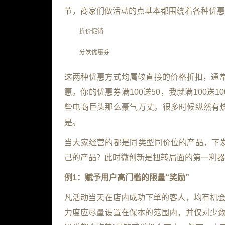
节，商家们做活动的点基本都围绕着各种优惠
折价促销
分发优惠券
这两种优惠方式均属较直接的价格折扣，通常
惠。你的优惠券满100送50，我就满100
些电商巨头那么豪气万丈。很多时候纵然有
是。
当大家经营的都是同类型同价位的产品，下
己的产品？此时微创新是扭转局面的第一利器
例1：赋予用户高门槛的限量“奖励”
凡活动当天在店内成功下单的客人，均有机会
力度应尽量设置在保本的范围内，并仅对少数