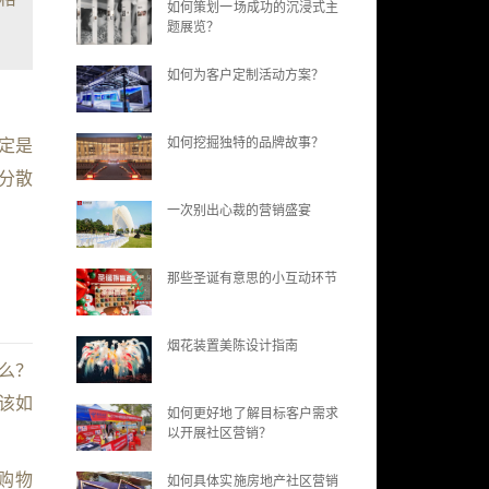
如何策划一场成功的沉浸式主
题展览？
如何为客户定制活动方案？
如何挖掘独特的品牌故事？
定是
分散
一次别出心裁的营销盛宴
那些圣诞有意思的小互动环节
烟花装置美陈设计指南
么？
该如
如何更好地了解目标客户需求
以开展社区营销？
购物
如何具体实施房地产社区营销