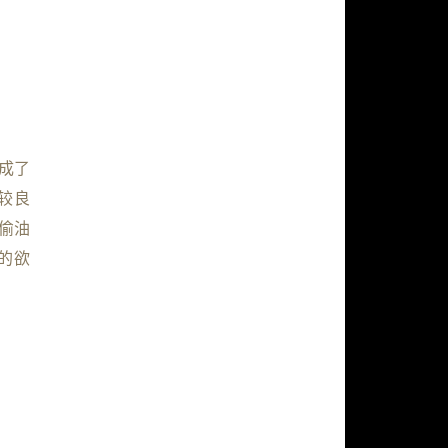
成了
较良
偷油
的欲