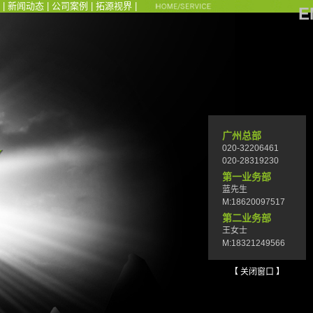
|
新闻动态
|
公司案例
|
拓源视界
|
E
广州总部
020-32206461
020-28319230
第一业务部
蓝先生
M:18620097517
第二业务部
王女士
M:18321249566
【 关闭窗口 】