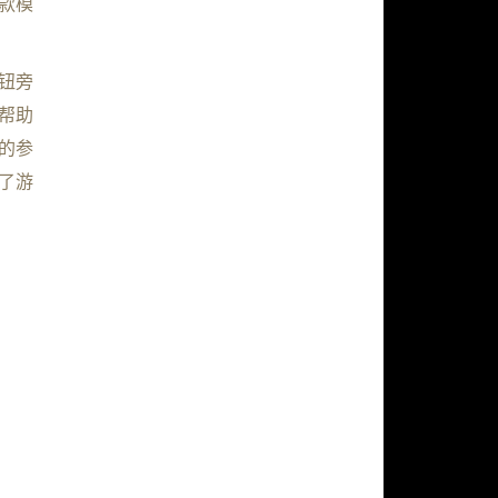
款模
钮旁
帮助
的参
了游