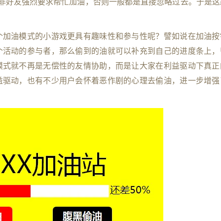
除非好友强烈要求帮忙加油，否则一般都是直接忽略过去。于是这
个加油模式的小游戏更具有趣味性和参与性呢？譬如说在加油按
个活动的参与者，那么偷到的油就可以补充到自己的进度条上，
模式就不再是无偿性的友情协助，而是让大家在利益驱动下真正
益驱动，也有不少用户会怀着恶作剧的心理去偷油，进一步增强