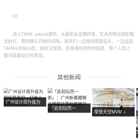
02
进入TANK natural酒吧，大面积水泥裸砖墙，实木的吧台搭配暖
光射灯。等待典礼开始的间隙，来宾们一边席间喝酒谈天，一边品尝
TAPAS风味小吃，轻松又惬意。在值得庆祝的时刻里，每个人脸上
都洋溢着灿烂的笑容。
其他新闻
广州设计周升级为
「此刻玩然一
超级策展IP，打造
摩登天空MVM ×
新」：广州新春醒
人居美学策源地
NOW艺术节首展：
狮主题展览策划震
广州活动策划亮点
撼开幕