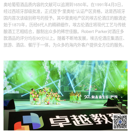
奥哈葡萄酒品质内容的文献可以追溯到1650年。在1991年4月3日，
经过西班牙部级批准，正式授予“里奥哈”认证产区资格，这是西班牙
国内首次该级别称号的授予。其中里奥哈产区的埃古伦酒庄的酿酒史
始于1870年，历经6代人的精耕细作，埃古伦酒庄将现代工艺与传统
酿酒工艺相结合，酿制出众多的稀世佳酿。Robert Parker对酒庄多
款酒品的评分均在90分以上。随着不断地发展，埃古伦酒庄集酒庄、
旅游、酒店、餐厅于一体，为众多的海内外客户提供全方位的服务。
EN