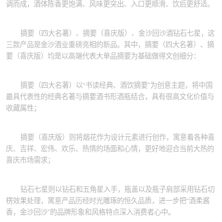
调而成，酒体陈香更饱满、风味更突出、入口更顺滑、饮后更舒适。
摘要（四大名著）、摘要（喜庆版）、金沙回沙酒钻石七星，这
三款产品是金沙酒业重磅亮相的新品。其中，摘要（四大名著）、摘
要（喜庆版）均是以高端代表大单品摘要为基础做得文创细分：
摘要（四大名著）以“书读经典、酒饮摘要”为创意主题，将中国
最具代表性的经典名著与摘要酒书形酒瓶结合，具有很高文化价值与
收藏属性；
摘要（喜庆版）则将烟花作为设计元素进行创作，寓意着各种喜
庆、吉祥、宏伟、欢乐、热情的场面和心情，更好地迎合当前大热的
喜庆市场需求；
钻石七星则以钻石和五角星入手，瓶盖以及瓶子肩部采用钻石切
楞效果处理，寓意产品历经时光雕琢的恒久品质，进一步把“酒柔酱
香，金沙回沙”的品牌形象和风格特点深入消费者心中。