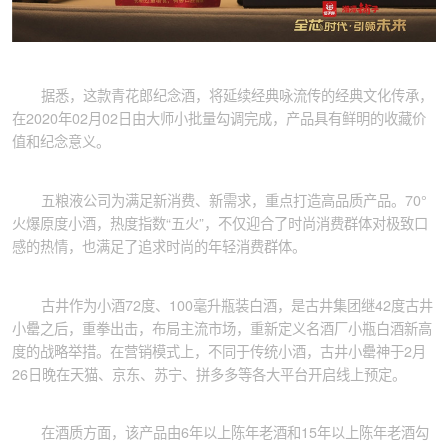
据悉，这款青花郎纪念酒，将延续经典咏流传的经典文化传承，
在2020年02月02日由大师小批量勾调完成，产品具有鲜明的收藏价
值和纪念意义。
五粮液公司为满足新消费、新需求，重点打造高品质产品。70°
火爆原度小酒，热度指数“五火”，不仅迎合了时尚消费群体对极致口
感的热情，也满足了追求时尚的年轻消费群体。
古井作为小酒72度、100毫升瓶装白酒，是古井集团继42度古井
小罍之后，重拳出击，布局主流市场，重新定义名酒厂小瓶白酒新高
度的战略举措。在营销模式上，不同于传统小酒，古井小罍神于2月
26日晚在天猫、京东、苏宁、拼多多等各大平台开启线上预定。
在酒质方面，该产品由6年以上陈年老酒和15年以上陈年老酒勾