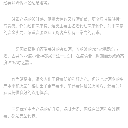
经典咏流传冠名纪念酒等。
注重产品的设计感、限量发售以及收藏价值，更突显其稀缺性与
尊贵感。作为经销商来说，这类主要由名酒代理商来运作，对于商家
的资金实力、渠道资源以及团购客户都有非常高的要求。
二是因疫情影响而受关注的高度酒，五粮液的70°火爆原度小
酒、古井的72度小罍神都属于这一类别，在疫情非常时期而形成的高
度酒“应时之需”。
作为消费者，很多人出于健康防护和好奇心，但这也对酒企的生
产水平和质量门槛提出了更高要求，毕竟要保证品质可靠，还要为消
费者提供良好的饮用体验。
三是优势主力产品的新升级，品味舍得、国标台湾酒和金沙摘
要，都是典型代表。