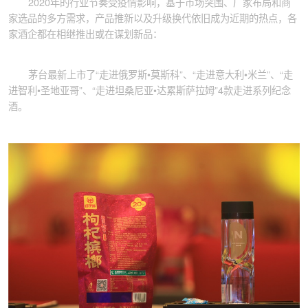
2020年的行业节奏受疫情影响，基于市场突围、厂家布局和商
家选品的多方需求，产品推新以及升级换代依旧成为近期的热点，各
家酒企都在相继推出或在谋划新品：
茅台最新上市了“走进俄罗斯•莫斯科”、“走进意大利•米兰”、“走
进智利•圣地亚哥”、“走进坦桑尼亚•达累斯萨拉姆”4款走进系列纪念
酒。