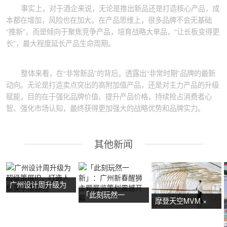
事实上，对于酒企来说，无论是推出新品还是打造核心产品，成
本都在增加，风险也在加大。在产品思维上，很多品牌不会无基础
“推新”，而是倾向于聚焦竞争产品，培育战略大单品，“让长板变得更
长”，最大程度延长产品生命周期。
整体来看，在“非常新品”的背后，透露出“非常时期”品牌的最新
动向。无论是打造卖点突出的高附加值产品，还是对主力产品的升级
赋能，目的在于强化品牌价值、提升产品价格，持续抢占消费者心
智、强化市场认知，最终获得更加强大的战略优势和品牌实力。
其他新闻
广州设计周升级为
「此刻玩然一
超级策展IP，打造
摩登天空MVM ×
新」：广州新春醒
人居美学策源地
NOW艺术节首展：
狮主题展览策划震