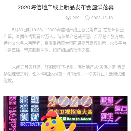
2020海信地产线上新品发布会圆满落幕
269
2022-12-13
5月30日晚19:30，“2020海信地产线上新品发布会”在扬州何园
启幕，直播在线观看77万人。海信地产总裁王惠、产品总监张方林、
扬州文化名人韦明铧、资深淮扬菜大师陈恩德等嘉宾出席，众多平台
同步直播，带来款款深情、如诗如画的扬州之夜。
人间五月芳菲盛，轻舸渡江下扬州。海信地产从“黄海之滨”青岛
扬起理想之帆，驶入“中国运河第一城”扬州，一切美好正于云端优雅
绽放。