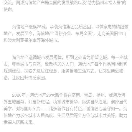
交流，阐述海信地产布局全国的发展战略以及“助力扬州幸福人居”的
使命。
海信地产砥砺25载，承袭海信集团品质基因，以做家电的精细做
地产。发展至今，海信地产“深耕齐鲁、布局全国”，走向美国旧金山
和澳大利亚墨尔本等海外城市。
海信地产遵循城市发展规律，所到之处皆为希望之城。每一座城
市，尊重城市与自然，致敬栖居的人们。海信地产每个作品因地制宜
规划建设，探索先进居住理念，服务当地生活方式，让邻里亲近和
谐，让家回归情感家园。
2020年，海信地产26大新作将在济南、青岛、扬州、威海及海
外五城启幕，开启新旅程。执掌城市繁华、际遇自然胜境、演绎当代
美学、对标国际风尚……诸多新作各有特色，诚信匠心坚守如一。海
信地产力求在城市人居高度、生活品质等全方位与城市共美好，助力
幸福人居新未来。