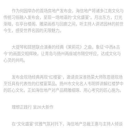
作为何园举办的首场房地产发布会，海信地产将诸多江南文化与
传统习俗融入发布会，呈现一场地道的“文化盛宴”。月出东方，灯光
渐暗，在亭台楼阁、雕梁画栋与回廊之间，听主持人讲述园林的前世
今生，感受世界名园的无限魅力。
大提琴和琵琶联合演奏的经典《茉莉花》之曲，象征“中西&古
今”的画面交相辉映，让青岛与扬州两座城市隔空呼应，达成文化与
心灵的共鸣。
发布会现场经典再现“红楼宴”，邀请资深淮扬菜大师陈恩德现场
烹饪具有代表性的红楼宴菜品。扬州市文化名人韦明铧讲解红楼梦中
的匠心文化，正如海信地产对产品精雕细琢、用心考究的匠心施为。
理想正践行 呈26大新作
在“文化盛宴”优雅气氛衬托下，海信地产总裁王惠与主持人倾谈