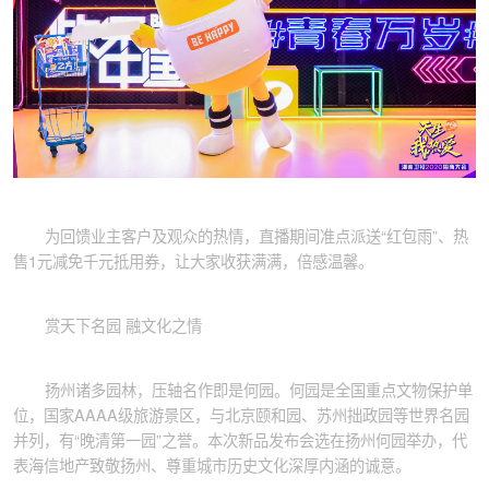
为回馈业主客户及观众的热情，直播期间准点派送“红包雨”、热
售1元减免千元抵用券，让大家收获满满，倍感温馨。
赏天下名园 融文化之情
扬州诸多园林，压轴名作即是何园。何园是全国重点文物保护单
位，国家AAAA级旅游景区，与北京颐和园、苏州拙政园等世界名园
并列，有“晚清第一园”之誉。本次新品发布会选在扬州何园举办，代
表海信地产致敬扬州、尊重城市历史文化深厚内涵的诚意。