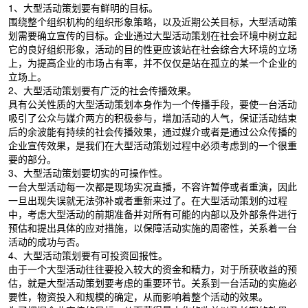
1、大型活动策划要有鲜明的目标。
围绕整个组织机构的组织形象策略，以及近期公关目标，大型活动策
划需要确立宣传的目标。企业通过大型活动策划在社会环境中树立起
它的良好组织形象，活动的目的性更应该站在社会综合大环境的立场
上，为提高企业的市场占有率，并不仅仅是站在孤立的某一个企业的
立场上。
2、大型活动策划要有广泛的社会传播效果。
具有公关性质的大型活动策划本身作为一个传播手段，要使一台活动
吸引了公众与媒介两方的积极参与，增加活动的人气，保证活动结束
后的余波能有持续的社会传播效果，通过媒介或者是通过公众传播的
企业宣传效果，是我们在大型活动策划过程中必须考虑到的一个很重
要的部分。
3、大型活动策划要切实的可操作性。
一台大型活动每一次都是现场实况直播，不容许暂停或者重演，因此
一旦出现失误就无法弥补或者重新来过了。在大型活动策划的过程
中，考虑大型活动的前期准备并对所有可能的内部以及外部条件进行
预估和提出具体的应对措施，以保障活动实施的周密性，关系着一台
活动的成功与否。
4、大型活动策划要有可投资回报性。
由于一个大型活动往往要投入较大的资金和精力，对于所获收益的预
估，就是大型活动策划要考虑的重要环节。关系到一台活动的实施必
要性，物资投入和规模的确定，从而影响着整个活动的效果。