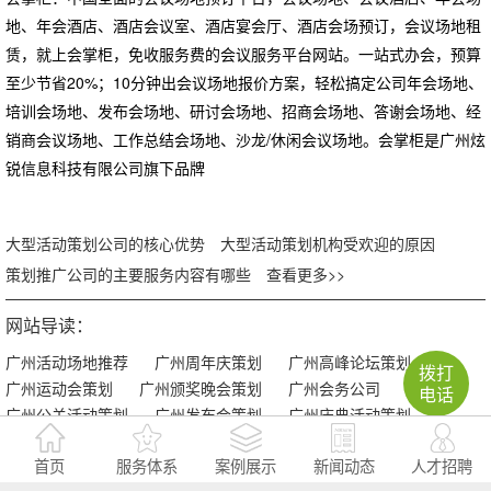
地、年会酒店、酒店会议室、酒店宴会厅、酒店会场预订，会议场地租
赁，就上会掌柜，免收服务费的会议服务平台网站。一站式办会，预算
至少节省20%；10分钟出会议场地报价方案，轻松搞定公司年会场地、
培训会场地、发布会场地、研讨会场地、招商会场地、答谢会场地、经
销商会议场地、工作总结会场地、沙龙/休闲会议场地。会掌柜是广州炫
锐信息科技有限公司旗下品牌
大型活动策划公司的核心优势
大型活动策划机构受欢迎的原因
策划推广公司的主要服务内容有哪些
查看更多>>
网站导读：
广州活动场地推荐
广州周年庆策划
广州高峰论坛策划
拨打
广州运动会策划
广州颁奖晚会策划
广州会务公司
电话
广州公关活动策划
广州发布会策划
广州庆典活动策划
广州年会策划公司
广州大型活动公司
广州千人会议策划
首页
服务体系
案例展示
新闻动态
人才招聘
广州会议服务
广州政府活动策划
广州活动执行