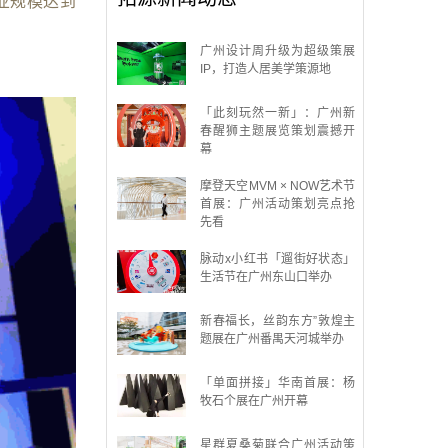
营业规模达到
广州设计周升级为超级策展
IP，打造人居美学策源地
「此刻玩然一新」：广州新
春醒狮主题展览策划震撼开
幕
摩登天空MVM × NOW艺术节
首展：广州活动策划亮点抢
先看
脉动x小红书「遛街好状态」
生活节在广州东山口举办
新春福长，丝韵东方”敦煌主
题展在广州番禺天河城举办
「单面拼接」华南首展：杨
牧石个展在广州开幕
星群夏桑菊联合广州活动策