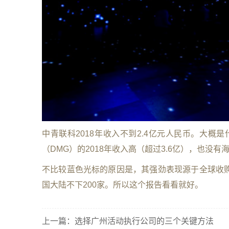
中青联科2018年收入不到2.4亿元人民币。大概是
（DMG）的2018年收入高（超过3.6亿），也没有海
不比较蓝色光标的原因是，其强劲表现源于全球收
国大陆不下200家。所以这个报告看看就好。
上一篇：
选择广州活动执行公司的三个关键方法