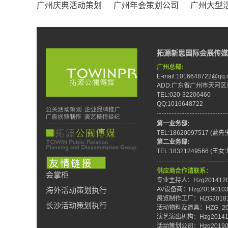
广州庆典活动策划
广州年会策划公司
广州大型
拓源新思国际会展传媒
广州总部:
E-mail:1016648722@qq.
ADD:广东省广州市天河区
TEL:020-32206460
QQ:1016648722
第一业务部:
TEL:18620097517 (蓝先
第二业务部:
TEL:18321249566 (王女
供应商合作请联系：
会掌柜
专业主持人：Hzg201412
AV设备商：Hzg2019010
海外活动策划执行
展览制作工厂：HZG20181
长沙活动策划执行
活动物料及道具：HZG_201
演艺演出机构：Hzg20141
活动策划公司：Hzg20190