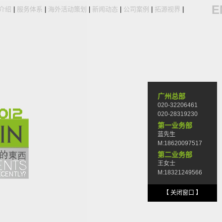
E
介绍
|
服务体系
|
海外活动策划
|
新闻动态
|
公司案例
|
拓源视界
|
广州总部
020-32206461
020-28319230
第一业务部
蓝先生
M:18620097517
第二业务部
王女士
M:18321249566
【 关闭窗口 】