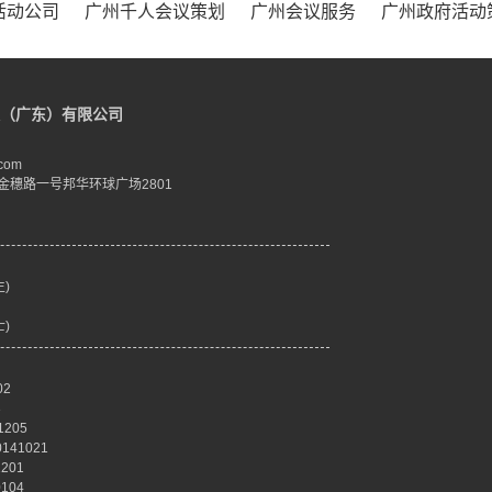
活动公司
广州千人会议策划
广州会议服务
广州政府活动
（广东）有限公司
com
金穗路一号邦华环球广场2801
生)
士)
02
3
205
41021
201
104