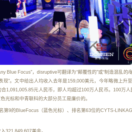
ompany Blue Focus”，disruptive可翻译为“颠覆性的”或“制造混乱
，即“强劲表现”。文中给出人均收入去年是159,000美元，今年略微上升至1
约合1,091,005.85元人民币，即人均超过100万人民币。100万
蓝色光标和中青联科的大部分员工是廉价的。
的BlueFocus（蓝色光标）、排名第63位的CYTS-LINKA
。
入321,849,607美金。