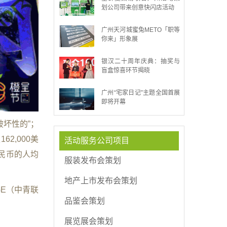
划公司带来创意快闪店活动
广州天河城蜜兔METO「职等
你来」形象展
银汉二十周年庆典：抽奖与
盲盒惊喜环节揭晓
广州“宅家日记”主题全国首展
即将开幕
的/破坏性的”；
62,000美
活动服务公司项目
人民币的人均
服装发布会策划
地产上市发布会策划
GE（中青联
品鉴会策划
展览展会策划