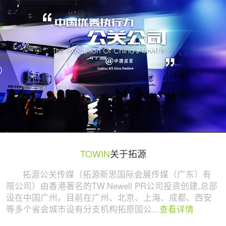
广州活动策划与执行公司 | 拓源策划
TOWIN
关于拓源
拓源公关传媒（拓源新思国际会展传媒（广东）有
限公司）由香港著名的TW.Newell PR公司投资创建,总部
设在中国广州。目前在广州、北京、上海、成都、西安
等多个省会城市设有分支机构拓原国公...
查看详情