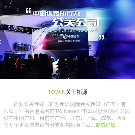
广州活动策划与执行公司 | 拓源策划
TOWIN
关于拓源
拓源公关传媒（拓源新思国际会展传媒（广东）有
限公司）由香港著名的TW.Newell PR公司投资创建,总部
设在中国广州。目前在广州、北京、上海、成都、西安
等多个省会城市设有分支机构拓原国公...
查看详情