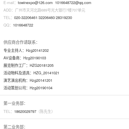
E-mail：
towinexpo@126.com
1016648722@qq.com
ADD：广州市天河北路689号光大银行7楼707单元
TEL：
020-32206461
/
32206460
/
28319230
QQ：
1016648722
供应商合作请联系：
专业主持人：Hzg20141202
AV设备商：Hzg20190103
展览制作工厂：HZG20181205
活动物料及道具：HZG_20141021
演艺演出机构：Hzg20141201
活动策划公司：Hzg20190104
第一业务部：
TEL：
18620029
797
（陈先生）
第二业务部：