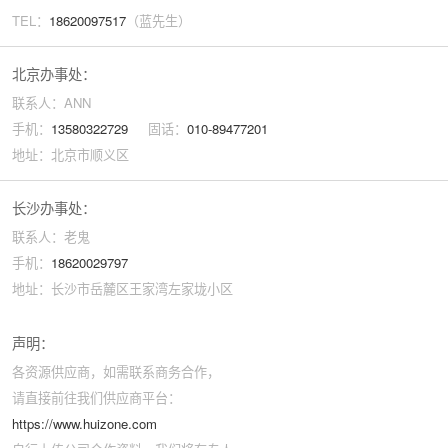
TEL：
18620097517
（蓝先生）
北京办事处：
联系人：ANN
手机：
13580322729
固话：
010-89477201
地址：北京市顺义区
长沙办事处：
联系人：老鬼
手机：
18620029797
地址：长沙市岳麓区王家湾左家垅小区
声明：
各资源供应商，如需联系商务合作，
请直接前往我们供应商平台：
https://www.huizone.com