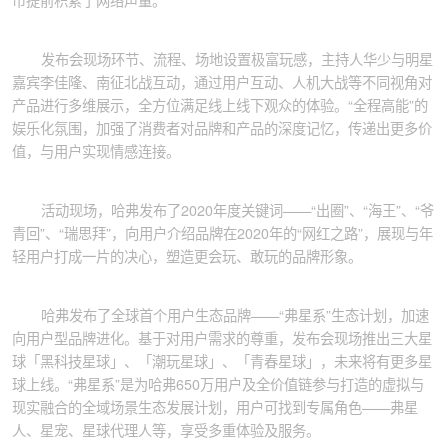
市提前积累了网络声量。
发布会现场环节、流程、场地设置极富玩感，主持人华少与明星
嘉宾李佳隆、南征北战互动，通过用户互动、人机大战等不同视角对
产品进行多维展示，全方位满足线上线下观众的体验。“全程高能”的
娱乐化氛围，加强了消费者对品牌和产品的深度记忆，传递出更多价
值，与用户实现情感连接。
活动现场，哈弗发布了2020年度关键词——“出圈”、“海王”、“爷
青回”、“瑞思拜”，向用户介绍品牌在2020年的“网红之路”，展现与年
轻用户打成一片的决心，塑造更会玩、敢玩的品牌形象。
哈弗发布了全球首个用户生态品牌——“弗星系”生态计划，加速
向用户型品牌进化。基于对用户需求的尊重，发布会现场推出三大星
球「黑科技星球」、「潮玩星球」、「青春星球」，未来将有更多星
球上线。“弗星系”是为哈弗650万用户及全价值链参与打造的虚拟与
现实融合的全域场景生态发展计划，用户可找到专属角色——弗星
人、星宠、星球代理人等，享受多重体验及服务。