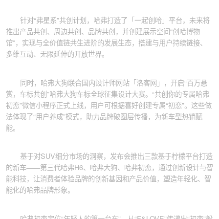
针对“弗星系”共创计划，哈弗打造了「一起创哈」平台，未来将
推出产品共创、周边共创、品牌共创，并创建展示空间“创哈博物
馆”，实现与全价值链共生进阶的发展生态，搭建与用户持续链接、
多维互动、无限延伸的开放世界。
同时，哈弗大狗联合国内设计师网站「洛客网」，开启“百万悬
赏，车标共创”哈弗大狗车标全球征集设计大赛。“共创你的专属哈弗
初恋”微信小程序正式上线，用户可根据喜好创建专属“初恋”。这些做
法体现了“用户养成”模式，助力品牌破圈层传播，为新车型热销赋
能。
基于对SUV细分市场的洞察，发布会推出三款基于柠檬平台打造
的新车——第三代哈弗H6、哈弗大狗、哈弗初恋，通过创新设计与智
能科技，让消费者体验品牌的创新基因和产品价值，塑造年轻化、智
能化的哈弗品牌形象。
哈弗初恋定位“年轻人的第一台车”，从“F&LOVE”传递出“初恋”般