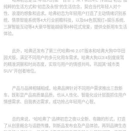
纯粹的生活方式和“初恋及永恒”的生活信念，契合当代年轻人对个
性、浪漫的想象和追求。哈弗初恋为年轻用户打造了主动情绪识别系
统、情景智能系统等4大行业前瞻科技，以及64色氛围灯+娱乐系统、
三屏智能互动等4大豪华智能越级等8种花式宠爱，提供全新用车生活
体验。
此外，哈弗还发布了第三代哈弗H6 2.0T版本和哈弗大狗中华田
园犬版，满足不同用户的多元化用车需求。哈弗大狗以3/4刻度座驾
的精准洞察和时尚态度，实现与用户的情感共鸣，巩固其“城市类
SUV”开创者地位。
产品与品牌相辅相成，哈弗品牌针对不同用户需求推出三款新
车，既彰显产品高质量品质，也从人性化、智能化设计层面抓住用户
情感需求、自我表达需求，成功抢占年轻用户心智。
总的来说，“哈哈弗了”品牌初恋之夜以全新、有趣的形式，打造
了从创意概念与话题传播，到新品发布会及产品体验，再到品牌生态