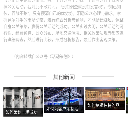
搞公关活动，我对此不敢苟同。 “没有调查就没有发言权”。“知已知
彼，百战不殆”。只有摸清自己的优劣势，洞悉公众心理与需求，掌
握竞争对手的市场动态，进行综合分析与预测，才能扬长避短，调整
自身公关策略，赢得公关活动的成功。公关实践表明，公关活动的可
行性、经费预算、公众分布、场地交通情况、相关政策法规等都应进
行详细调查，然后进行比较，形成分析报告，最后作出客观决策。
EN
（内容转载自公众号《活动策划》）
其他新闻
如何挖掘独特的品
如何为客户定制活
如何策划一场成功
牌故事？
动方案？
的沉浸式主题展