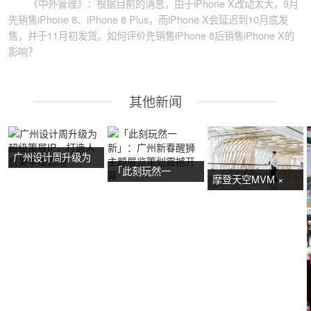
《中外管理》：根据目前的消息，由于iPhone X改动太大，9月
先销售iPhone 8、iPhone 8 Plus，而iPhone X会延迟到10月底发
售，并于11月初发货。如何评价先销售iPhone 8后销售iPhone X的
影响？
其他新闻
广州设计周升级为
「此刻玩然一
超级策展IP，打造
摩登天空MVM ×
新」：广州新春醒
人居美学策源地
NOW艺术节首展：
狮主题展览策划震
广州活动策划亮点
撼开幕
抢先看