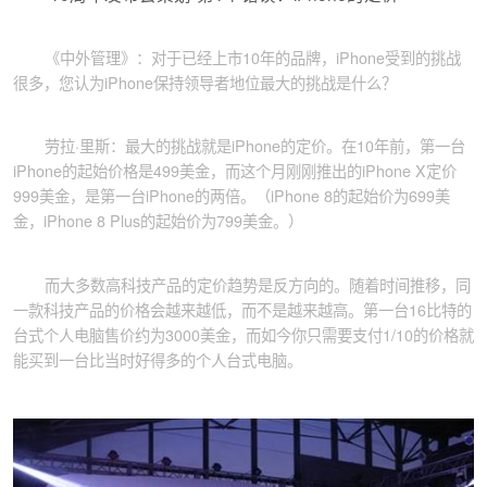
《中外管理》：对于已经上市10年的品牌，iPhone受到的挑战
很多，您认为iPhone保持领导者地位最大的挑战是什么？
劳拉·里斯：最大的挑战就是iPhone的定价。在10年前，第一台
iPhone的起始价格是499美金，而这个月刚刚推出的iPhone X定价
999美金，是第一台iPhone的两倍。（iPhone 8的起始价为699美
金，iPhone 8 Plus的起始价为799美金。）
而大多数高科技产品的定价趋势是反方向的。随着时间推移，同
一款科技产品的价格会越来越低，而不是越来越高。第一台16比特的
台式个人电脑售价约为3000美金，而如今你只需要支付1/10的价格就
能买到一台比当时好得多的个人台式电脑。