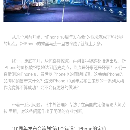
从几个月前开始，“iPhone 10周年发布会”的概念就成了科技界
的热点，新iPhone的蛛丝马迹一旦被“深扒”就能上头条。
终于，谜底揭开，从惊喜到惊诧，再到各种疑惑都接连出现：新
iPhone的价格破纪录地达到历史高点，到底是好事还是坏事？人们一
直猜测的iPhone 8，最后以iPhone X的面貌出现，这会给iPhone的
品牌和销售带来什么？这次iPhone 10周年发布会策划的一系列大动
作究竟算不算成功？会不会有更好的做法？
带着一系列问题，《中外管理》专访了在美国的定位理论大师劳
拉·里斯，对这些问题作出了明确的商业判断。
“10周年发布会策划”第1个错误：iPhone的定价