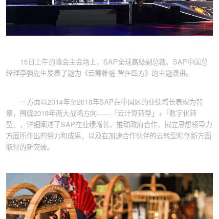
15日上午的峰会主会场上，SAP全球高级副总裁、SAP中国总
经理李强先生发表了题为《云筹帷幄 智在四方》的主题演讲。
一方面以2014年至2018年SAP在中国区的业绩增长表现为背
景，围绕2018年两大战略方向——「云计算转型」+「数字化转
型」，详细阐述了SAP在业绩增长、推动政府合作、树立思想领导力
方面所作出的努力和成果，以及在加速合作伙伴的云转型和创新方面
取得的新突破。