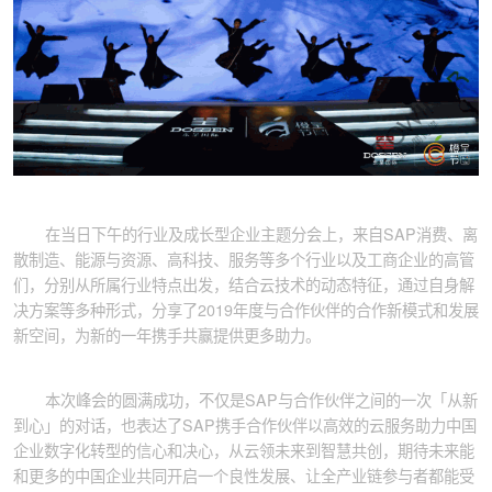
在当日下午的行业及成长型企业主题分会上，来自SAP消费、离
散制造、能源与资源、高科技、服务等多个行业以及工商企业的高管
们，分别从所属行业特点出发，结合云技术的动态特征，通过自身解
决方案等多种形式，分享了2019年度与合作伙伴的合作新模式和发展
新空间，为新的一年携手共赢提供更多助力。
本次峰会的圆满成功，不仅是SAP与合作伙伴之间的一次「从新
到心」的对话，也表达了SAP携手合作伙伴以高效的云服务助力中国
企业数字化转型的信心和决心，从云领未来到智慧共创，期待未来能
和更多的中国企业共同开启一个良性发展、让全产业链参与者都能受