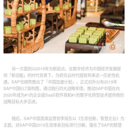
另一方面则以2019年为新起点，在数字经济为中国经济发展提
供「新动能」的时代背景下，为抓住云时代提前到来这一历史性机
遇，SAP也顺势推出了「中国加速计划」，正式对外公布2019年
SAP中国ELT架构图，通过践行四大战略举措，推动SAP中国在向
2020年成为#1的企业级SaaS软件商和#1的数字化转型技术提供商的
战略目标大步迈进。
随后，SAP中国首席运营官李旭东以《生态创新，智慧企业》为
主题，对SAP中国2019生态体系目标进行分解，强化了SAP的智慧