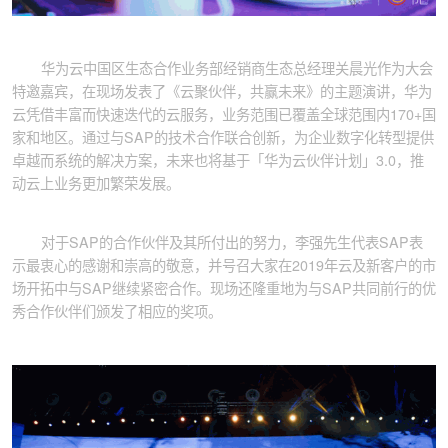
华为云中国区生态合作业务部经销商生态总经理关晨光作为大会
特邀嘉宾，在现场发表了《云聚伙伴，共赢未来》的主题演讲，华为
云凭借丰富而快速迭代的云服务，业务范围已覆盖全球范围内170+国
家和地区。通过与SAP的技术合作联合创新，为企业数字化转型提供
卓越而系统的解决方案，未来也将基于「华为云伙伴计划」3.0，推
动云上业务更加繁荣发展。
对于SAP的合作伙伴及其所付出的努力，李强先生代表SAP表
示最衷心的感谢和崇高的敬意，并号召大家在2019年云及新客户的市
场开拓中与SAP继续紧密合作。现场还隆重地为与SAP共同前行的优
秀合作伙伴们颁发了相应的奖项。