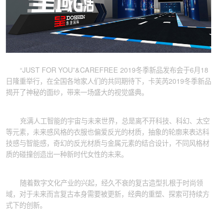
“JUST FOR YOU”&CAREFREE 2019冬季新品发布会于6月18
日隆重举行，在全国各地家人们的共同期待下，卡芙芮2019冬季新品
揭开了神秘的面纱，带来一场盛大的视觉盛典。
充满人工智能的宇宙与未来世界，总是离不开科技、科幻、太空
等元素，未来感风格的衣服也偏爱反光的材质，抽象的轮廓来表达科
技感与智能感，奇幻的反光材质与金属元素的结合设计，不同风格材
质的碰撞创造出一种新时代女性的未来。
随着数字文化产业的兴起，经久不衰的复古造型扎根于时尚领
域，对于未来而言复古本身需要被更新，经典的重塑、探索可持续方
式下的创新。