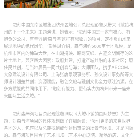
融创中国东南区域集团杭州置地公司总经理彭鲁凤带来《献给杭
州的下一个未来》主题演讲。她表示：“融创中国是一家有雄心、有
抱负的公司，有幸遇到‘森与海’这样有想象力的项目，定不负山水来
展现地块的绝代风华。”彭鲁凤介绍，森与海约5000亩土地规模，是
杭州市区内的稀缺大盘，在山湖掩映、路网交织、古迹文明留存的这
片土地上，兼容四大因素：政府共建，打造产城共融的未来社区；原
住民共创，与当地居民一同共创森与海；大师团队，携手AECOM、
大象建筑设计有限公司、上海张唐景观事务所、孙文设计事务所等大
师设计翘楚共创；资源赋能，融创文旅与融创文化全力倾注资源。在
多方赋能的共同作用下，“融创有能力、更有实力为杭州带来一座未
来国际生活之城。”
融创森与海项目总经理陈黎驹以《大城小镇的国际梦想》为主
题，对森与海项目的具体规划做了详细解读：“吸引更多的来自世界
各地的人，包容以及总能找到或创建出热爱的场景与环境，才是国际
的。森与海项目围合了艺术HUB（艺术中心剧院、精品酒店、文化广