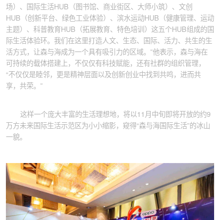
场）、国际生活HUB（图书馆、商业街区、大师小筑）、文创
HUB（创新平台、绿色工业体验）、滨水运动HUB（健康管理、运动
主题）、科普教育HUB（拓展教育、特色培训）这五个HUB组成的国
际生活体验环。我们在这里打造人文、生态、国际、活力、共生的生
活方式，让森与海成为一个具有吸引力的区域。”他表示，森与海在
可持续的载体搭建上，不仅仅有科技赋能，还有社群的组织管理，
“不仅仅是睦邻，更是精神层面以及创新创业中找到共鸣，进而共
享，共荣。”
这样一个庞大丰富的生活理想地，将以11月中旬即将开放的约9
万方未来国际生活示范区为小小缩影，窥得“森与海国际生活”的冰山
一貌。