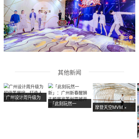
其他新闻
广州设计周升级为
「此刻玩然一
超级策展IP，打造
摩登天空MVM ×
新」：广州新春醒
人居美学策源地
NOW艺术节首展：
狮主题展览策划震
广州活动策划亮点
撼开幕
抢先看