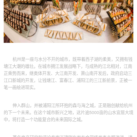
杭州是一座与水分不开的城市，既带着西子湖的柔美，又拥有钱
塘江大潮的雄壮。在城市拥江发展战略下，与成熟的江北相对，江南
正乘势而来，继奥体开发、大江南开发、萧山南开发后，政府启动三
江口新城的开发，让钱塘江、富春江、浦阳江的三江新前景，正被一
笔一画绘进现实。
伸入群山，并被浦阳江所环抱的森与海之城，正是融创献给杭州
的下一个未来。在这个城市新兴之地，这片逾5000亩的山水宜居大境
中，将打造一个功能复合的未来国际之城。