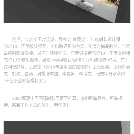
随后，年度中国时装设计最高奖“金顶奖”、年度时装设计师
TOP10、国际设计师奖、杰出跨界影响力奖、年度时尚品牌奖、年度
最佳时装摄影师、最佳时装评论员、年度男模特TOP10、年度女模特
TOP10等奖项揭晓。男模张中煜收获“最佳职业时装模特”称号。东方
宾利张龄月、王晨铭（2018年度中国首席模特）上台颁奖。女模刘春
杰、刘欢、曹勍，男模张中煜、李昊男、李博文、张志宇分别获得
“十佳职业时装模特奖”。
2020春夏中国国际时装周落下帷幕，感谢所有品牌、所有模
特、所有工作人员的付出，明年见！