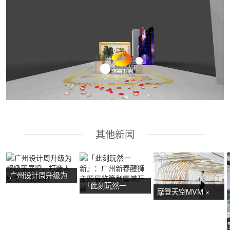
其他新闻
广州设计周升级为
「此刻玩然一
超级策展IP，打造
摩登天空MVM ×
新」：广州新春醒
人居美学策源地
NOW艺术节首展：
狮主题展览策划震
广州活动策划亮点
撼开幕