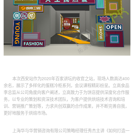
本次西安站作为2020年百家讲坛的收官之站，现场人数高达400
余名，展示了多样化的蛋糕冷柜系列，会议课程精彩纷呈。立高食品
李总监从公司角度向客户阐述，立高致力于为饼店提供深度化合作服
务，以专业的策划和资深技术团队，为客户提供烘焙技术咨询和培
训、营销推广策划等，力求共创双赢的合作成果，并不断完善自我，
更好地服务于烘焙市场。
上海华与华营销咨询有限公司策略经理任秀杰主讲《如何打造一