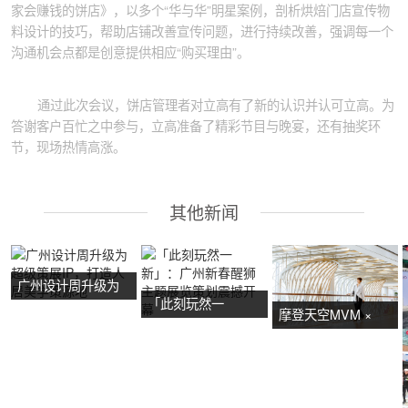
家会赚钱的饼店》，以多个“华与华”明星案例，剖析烘焙门店宣传物
料设计的技巧，帮助店铺改善宣传问题，进行持续改善，强调每一个
沟通机会点都是创意提供相应“购买理由”。
通过此次会议，饼店管理者对立高有了新的认识并认可立高。为
答谢客户百忙之中参与，立高准备了精彩节目与晚宴，还有抽奖环
节，现场热情高涨。
其他新闻
广州设计周升级为
「此刻玩然一
超级策展IP，打造
摩登天空MVM ×
新」：广州新春醒
人居美学策源地
NOW艺术节首展：
狮主题展览策划震
广州活动策划亮点
撼开幕
抢先看