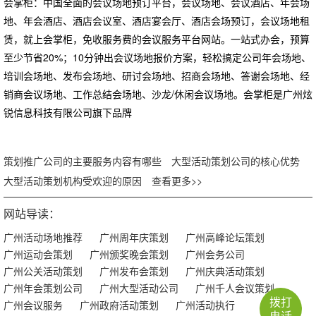
会掌柜：中国全面的会议场地预订平台，会议场地、会议酒店、年会场
地、年会酒店、酒店会议室、酒店宴会厅、酒店会场预订，会议场地租
赁，就上会掌柜，免收服务费的会议服务平台网站。一站式办会，预算
至少节省20%；10分钟出会议场地报价方案，轻松搞定公司年会场地、
培训会场地、发布会场地、研讨会场地、招商会场地、答谢会场地、经
销商会议场地、工作总结会场地、沙龙/休闲会议场地。会掌柜是广州炫
锐信息科技有限公司旗下品牌
策划推广公司的主要服务内容有哪些
大型活动策划公司的核心优势
大型活动策划机构受欢迎的原因
查看更多>>
网站导读：
广州活动场地推荐
广州周年庆策划
广州高峰论坛策划
广州运动会策划
广州颁奖晚会策划
广州会务公司
广州公关活动策划
广州发布会策划
广州庆典活动策划
广州年会策划公司
广州大型活动公司
广州千人会议策划
拨打
广州会议服务
广州政府活动策划
广州活动执行
电话