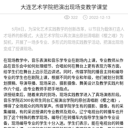
大连艺术学院把演出现场变教学课堂
322
2022-12-13
5月8日，为深化艺术实践教学的创新改革，以节目为载体打造人
才培养的新模式，大连艺术学院以再次演出原创清唱剧《樱之魂》为
契机，开展了一场多专业、多形式的现场实践教学活动，把演出现场
变成了授课现场。
在现场教学中，音乐表演和音乐学专业在剧场内上课，专业教师从作
品在音乐会中如何处理细节、合唱如何在舞台上更有表现力等方面，
给学生们在舞台上边示范边讲述。同时，传媒学院的播音主持和编导
专业的学生也在剧院上课，根据不同的专业和年级，他们被划分到策
划撰稿、导演导播、现场采访、摄影摄像、舞美设计及教学实践片制
作六个组，由专业教师手把手地指点。
讲授结束后，随着来宾的到场，现场实践教学进入了真场演练阶段。
音乐学院近300名师生同台汇报演出学院的原创清唱剧《樱之魂》，
博得了全场观众的阵阵掌声。传媒学院学生有的摄影、摄像，有的采
集编辑，有的采访授课的专业教师及观众。辽宁电视台的转播车也开
到了这个特殊的教学现场，编导们在转播车内指导学生操作专业设
备，现场编导专业的学生十分入迷。学生们表示，能在电视台的转播