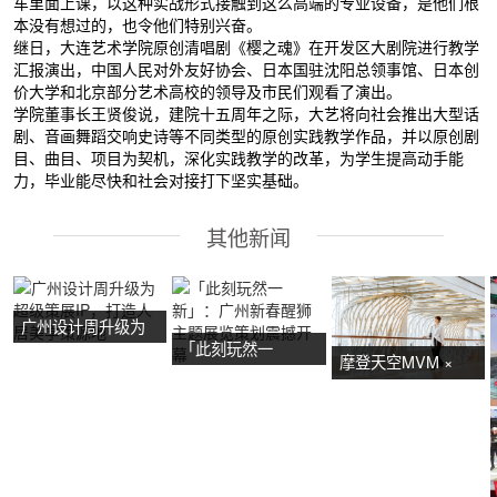
车里面上课，以这种实战形式接触到这么高端的专业设备，是他们根
本没有想过的，也令他们特别兴奋。
继日，大连艺术学院原创清唱剧《樱之魂》在开发区大剧院进行教学
汇报演出，中国人民对外友好协会、日本国驻沈阳总领事馆、日本创
价大学和北京部分艺术高校的领导及市民们观看了演出。
学院董事长王贤俊说，建院十五周年之际，大艺将向社会推出大型话
剧、音画舞蹈交响史诗等不同类型的原创实践教学作品，并以原创剧
目、曲目、项目为契机，深化实践教学的改革，为学生提高动手能
力，毕业能尽快和社会对接打下坚实基础。
其他新闻
广州设计周升级为
「此刻玩然一
超级策展IP，打造
摩登天空MVM ×
新」：广州新春醒
人居美学策源地
NOW艺术节首展：
狮主题展览策划震
广州活动策划亮点
撼开幕
抢先看