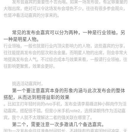
发布会嘉宾的重要性不言而喻。如果一场发布会，有足够重量的
大咖出席，绝对可以令这场发布会增色不少。往往有很多参会观众，
也是冲着活动嘉宾的分享来的。
常见的发布会嘉宾可以分为两种，一种是行业领袖，另
一种是明星人物。
行业领袖，一般也就是行业内顶尖影响力的人物，这些嘉宾的分享，
往往能提高发布会的层次和含金量。而明星人物的出席，则会非常大
地提高发布会人气。不过综合成本与效果来看，一般请行业领袖，往
往影响更聚焦，效果会更好。
挑选活动嘉宾时，
第一个要注意嘉宾本身的形象内涵与此次发布会的整体
搭配，从而达到相得益彰的效果
。比如主打年轻时尚的vivo手机，发布会请李易峰这种小鲜肉作为活
动嘉宾，搭配很不错。但是小米手机note2，选择梁朝伟作为活动嘉
宾，我个人就不太理解这二者的强关联在哪里了。
第二个，需要注意一次多邀请几个备选嘉宾。
因为一次发布会往往准备时间较长，不排除有的嘉宾因时间冲突，无