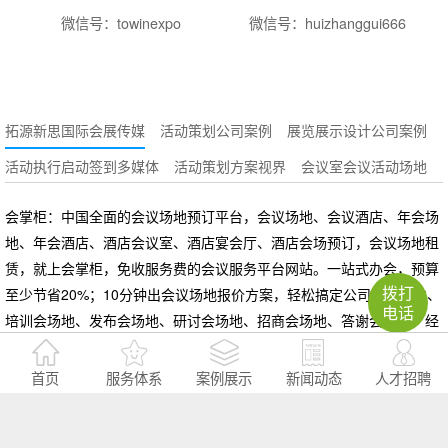
微信号：towinexpo
微信号：huizhanggui666
拓源新思国际会展传媒
活动策划公司案例
展览展示设计公司案例
活动执行启动签到多媒体
活动策划方案视界
会议室会议活动场地
会掌柜：中国全面的会议场地预订平台，会议场地、会议酒店、年会场
地、年会酒店、酒店会议室、酒店宴会厅、酒店会场预订，会议场地租
赁，就上会掌柜，免收服务费的会议服务平台网站。一站式办会，预算
拨打
至少节省20%；10分钟出会议场地报价方案，轻松搞定公司年会场地、
电话
培训会场地、发布会场地、研讨会场地、招商会场地、答谢会场地、经
销商会议场地、工作总结会场地、沙龙/休闲会议场地。会掌柜是广州炫
锐信息科技有限公司旗下品牌
首页
服务体系
案例展示
新闻动态
人才招聘
策划推广公司的主要服务内容有哪些
大型活动策划公司的核心优势