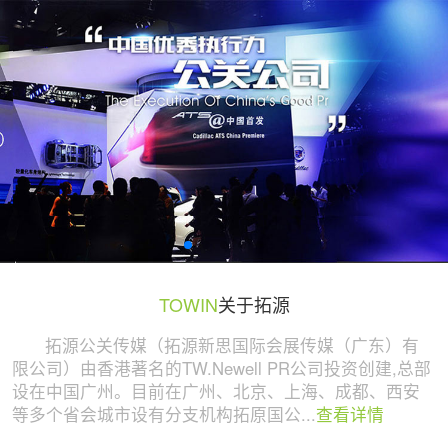
广州活动策划与执行公司 | 拓源策划
TOWIN
关于拓源
拓源公关传媒（拓源新思国际会展传媒（广东）有
限公司）由香港著名的TW.Newell PR公司投资创建,总部
设在中国广州。目前在广州、北京、上海、成都、西安
等多个省会城市设有分支机构拓原国公...
查看详情