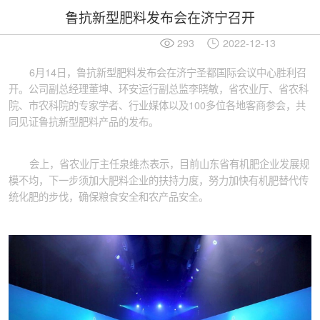
鲁抗新型肥料发布会在济宁召开
293
2022-12-13
6月14日，鲁抗新型肥料发布会在济宁圣都国际会议中心胜利召
开。公司副总经理董坤、环安运行副总监李晓敏，省农业厅、省农科
院、市农科院的专家学者、行业媒体以及100多位各地客商参会，共
同见证鲁抗新型肥料产品的发布。
会上，省农业厅主任泉维杰表示，目前山东省有机肥企业发展规
模不均，下一步须加大肥料企业的扶持力度，努力加快有机肥替代传
统化肥的步伐，确保粮食安全和农产品安全。