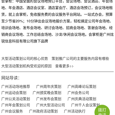
会掌柜：中国全面的会议场地预订平台，会议场地、会议酒店、年会场
地、年会酒店、酒店会议室、酒店宴会厅、酒店会场预订，会议场地租
赁，就上会掌柜，免收服务费的会议服务平台网站。一站式办会，预算
至少节省20%；10分钟出会议场地报价方案，轻松搞定公司年会场地、
培训会场地、发布会场地、研讨会场地、招商会场地、答谢会场地、经
销商会议场地、工作总结会场地、沙龙/休闲会议场地。会掌柜是广州炫
锐信息科技有限公司旗下品牌
大型活动策划公司的核心优势
策划推广公司的主要服务内容有哪些
大型活动策划机构受欢迎的原因
查看更多>>
网站导读：
广州活动场地推荐
广州周年庆策划
广州高峰论坛策划
广州运动会策划
广州颁奖晚会策划
广州会务公司
广州公关活动策划
广州发布会策划
广州庆典活动策划
广州年会策划公司
广州大型活动公司
广州千人会议策划
拨打
广州会议服务
广州政府活动策划
广州活动执行
电话