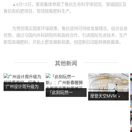
▲6月13日，客商集体参观了鲁抗生命科学体验馆、邹城园区及
鲁抗有机肥项目，现场观看肥料生产。
为贯彻落实国家环保政策，鲁抗坚持可持续发展理念，结合自身
优势，通过与国内外科研院所和高校合作，引进国际先进技术，生产
新型高端肥料，开拓土肥发展新局面，创造新旧动能转换新篇章。
其他新闻
广州设计周升级为
「此刻玩然一
超级策展IP，打造
摩登天空MVM ×
新」：广州新春醒
人居美学策源地
NOW艺术节首展：
狮主题展览策划震
广州活动策划亮点
撼开幕
抢先看