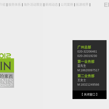
E
介绍
|
服务体系
|
海外活动策划
|
新闻动态
|
公司案例
|
拓源视界
|
广州总部
020-32206461
020-28319230
第一业务部
蓝先生
M:18620097517
第二业务部
王女士
M:18321249566
【 关闭窗口 】