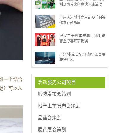
划公司带来创意快闪店活动
广州天河城蜜兔METO「职等
你来」形象展
银汉二十周年庆典：抽奖与
盲盒惊喜环节揭晓
广州“宅家日记”主题全国首展
即将开幕
到一个结合
活动服务公司项目
呢？可以从
服装发布会策划
地产上市发布会策划
品鉴会策划
展览展会策划