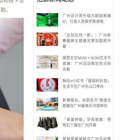
动和线下活
帮助。
广州设计周升级为超级策展
IP，打造人居美学策源地
「此刻玩然一新」：广州新
春醒狮主题展览策划震撼开
幕
摩登天空MVM × NOW艺术节
首展：广州活动策划亮点抢
先看
脉动x小红书「遛街好状态」
生活节在广州东山口举办
新春福长，丝韵东方”敦煌主
题展在广州番禺天河城举办
「单面拼接」华南首展：杨
牧石个展在广州开幕
星群夏桑菊联合广州活动策