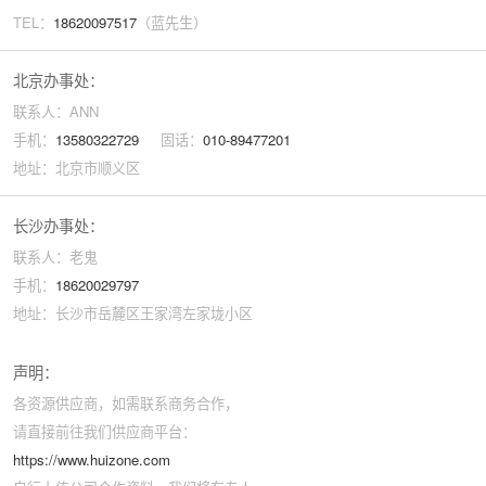
TEL：
18620097517
（蓝先生）
北京办事处：
联系人：ANN
手机：
13580322729
固话：
010-89477201
地址：北京市顺义区
长沙办事处：
联系人：老鬼
手机：
18620029797
地址：长沙市岳麓区王家湾左家垅小区
声明：
各资源供应商，如需联系商务合作，
请直接前往我们供应商平台：
https://www.huizone.com