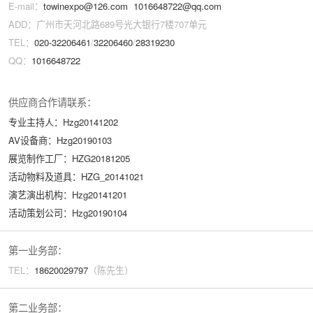
E-mail：
towinexpo@126.com
1016648722@qq.com
ADD：广州市天河北路689号光大银行7楼707单元
TEL：
020-32206461
/
32206460
/
28319230
QQ：
1016648722
供应商合作请联系：
专业主持人：Hzg20141202
AV设备商：Hzg20190103
展览制作工厂：HZG20181205
活动物料及道具：HZG_20141021
演艺演出机构：Hzg20141201
活动策划公司：Hzg20190104
第一业务部：
TEL：
18620029
797
（陈先生）
第二业务部：