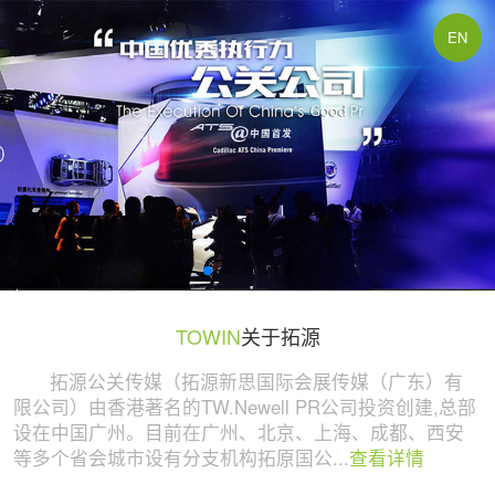
广州活动策划与执行公司 | 拓源策划
EN
TOWIN
关于拓源
拓源公关传媒（拓源新思国际会展传媒（广东）有
限公司）由香港著名的TW.Newell PR公司投资创建,总部
设在中国广州。目前在广州、北京、上海、成都、西安
等多个省会城市设有分支机构拓原国公...
查看详情