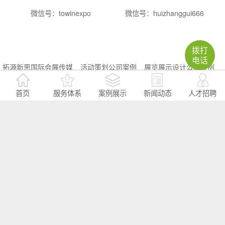
微信号：towinexpo
微信号：huizhanggui666
拨打
电话
拓源新思国际会展传媒
活动策划公司案例
展览展示设计公司案例
活动执行启动签到多媒体
活动策划方案视界
会议室会议活动场地
首页
服务体系
案例展示
新闻动态
人才招聘
会掌柜：中国全面的会议场地预订平台，会议场地、会议酒店、年会场
地、年会酒店、酒店会议室、酒店宴会厅、酒店会场预订，会议场地租
赁，就上会掌柜，免收服务费的会议服务平台网站。一站式办会，预算
至少节省20%；10分钟出会议场地报价方案，轻松搞定公司年会场地、
培训会场地、发布会场地、研讨会场地、招商会场地、答谢会场地、经
销商会议场地、工作总结会场地、沙龙/休闲会议场地。会掌柜是广州炫
锐信息科技有限公司旗下品牌
大型活动策划机构受欢迎的原因
大型活动策划公司的核心优势