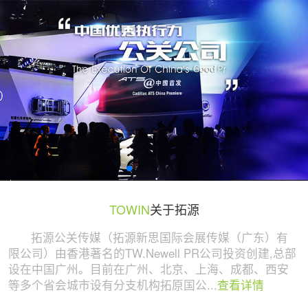
广州活动策划与执行公司 | 拓源策划
TOWIN
关于拓源
拓源公关传媒（拓源新思国际会展传媒（广东）有
限公司）由香港著名的TW.Newell PR公司投资创建,总部
设在中国广州。目前在广州、北京、上海、成都、西安
等多个省会城市设有分支机构拓原国公...
查看详情